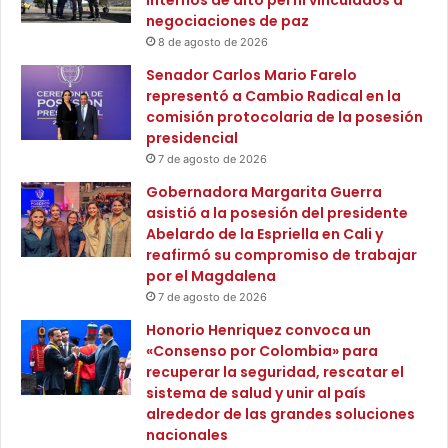
a
o
negociaciones de paz
V
d
8 de agosto de 2026
i
e
Senador Carlos Mario Farelo
t
F
representó a Cambio Radical en la
r
á
comisión protocolaria de la posesión
i
b
presidencial
n
r
7 de agosto de 2026
a
i
T
c
Gobernadora Margarita Guerra
u
a
asistió a la posesión del presidente
r
s
Abelardo de la Espriella en Cali y
í
d
reafirmó su compromiso de trabajar
s
e
por el Magdalena
t
P
7 de agosto de 2026
i
r
Honorio Henriquez convoca un
c
o
«Consenso por Colombia» para
a
d
recuperar la seguridad, rescatar el
d
u
sistema de salud y unir al país
e
c
alrededor de las grandes soluciones
A
t
nacionales
N
i