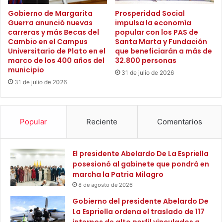
á
T
s
Gobierno de Margarita
Prosperidad Social
u
Guerra anunció nuevas
impulsa la economía
y
r
carreras y más Becas del
popular con los PAS de
m
Cambio en el Campus
Santa Marta y Fundación
í
e
Universitario de Plato en el
que beneficiarán a más de
s
j
marco de los 400 años del
32.800 personas
t
o
municipio
i
31 de julio de 2026
r
31 de julio de 2026
c
c
a
o
d
n
e
e
Popular
Reciente
Comentarios
M
l
a
n
c
u
El presidente Abelardo De La Espriella
o
e
posesionó al gabinete que pondrá en
n
v
marcha la Patria Milagro
d
o
8 de agosto de 2026
o
c
e
i
Gobierno del presidente Abelardo De
n
c
La Espriella ordena el traslado de 117
l
l
internos de alto perfil vinculados a