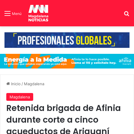
B
Menú
Inicio
/
Magdalena
Magdalena
Retenida brigada de Afinia
durante corte a cinco
acueductos de Ariguaní