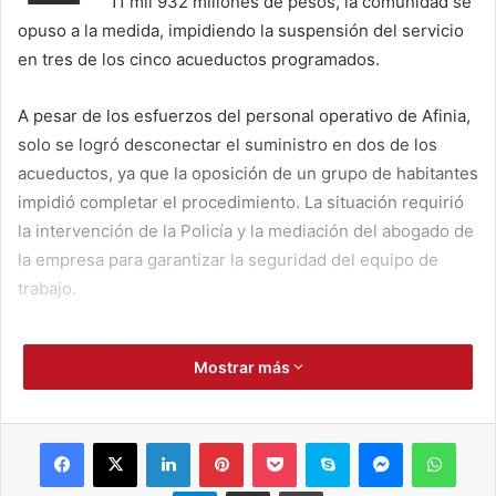
11 mil 932 millones de pesos, la comunidad se
opuso a la medida, impidiendo la suspensión del servicio
en tres de los cinco acueductos programados.
A pesar de los esfuerzos del personal operativo de Afinia,
solo se logró desconectar el suministro en dos de los
acueductos, ya que la oposición de un grupo de habitantes
impidió completar el procedimiento. La situación requirió
la intervención de la Policía y la mediación del abogado de
la empresa para garantizar la seguridad del equipo de
trabajo.
Terminación de contrato
Mostrar más
Afinia, filial del Grupo EPM, decidió terminar los contratos
de suministro de energía para los acueductos de Ariguaní
Facebook
X
LinkedIn
Pinterest
Pocket
Skype
Messenger
WhatsApp
después de un largo proceso de gestión de cartera, en el
cual se agotaron todas las instancias de diálogo y
Telegram
Compartir por correo electrónico
Imprimir