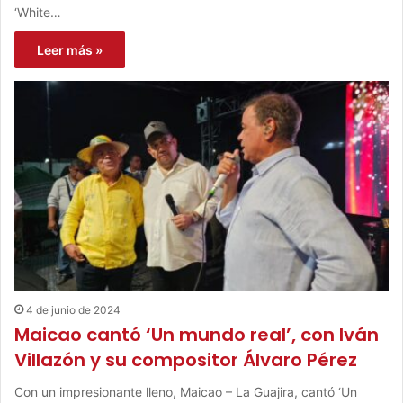
‘White…
Leer más »
4 de junio de 2024
Maicao cantó ‘Un mundo real’, con Iván
Villazón y su compositor Álvaro Pérez
Con un impresionante lleno, Maicao – La Guajira, cantó ‘Un