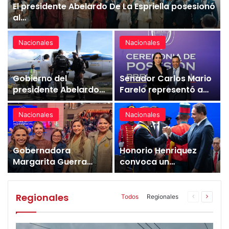
El presidente Abelardo De La Espriella posesionó
al…
Nacionales
Nacionales
Gobierno del
Senador Carlos Mario
presidente Abelardo
Farelo representó a
De La Espriella
Cambio Radical…
ordena…
Nacionales
Nacionales
Gobernadora
Honorio Henriquez
Margarita Guerra
convoca un
asistió a la posesión
«Consenso por
del…
Colombia» para…
Regionales
Todos
Regionales
Página
Página
anterior
siguien