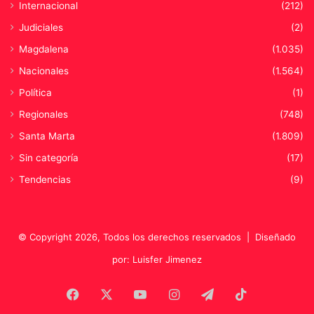
Internacional
(212)
e
Judiciales
(2)
n
c
Magdalena
(1.035)
i
Nacionales
(1.564)
a
s
Política
(1)
d
Regionales
(748)
e
g
Santa Marta
(1.809)
é
Sin categoría
(17)
n
e
Tendencias
(9)
r
o
© Copyright 2026, Todos los derechos reservados |
Diseñado
por: Luisfer Jimenez
Facebook
X
YouTube
Instagram
Telegram
TikTok