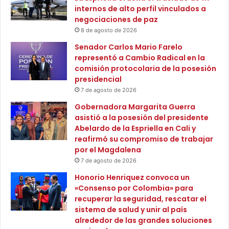
s
internos de alto perfil vinculados a
’
negociaciones de paz
e
8 de agosto de 2026
n
Senador Carlos Mario Farelo
i
representó a Cambio Radical en la
n
comisión protocolaria de la posesión
s
presidencial
t
7 de agosto de 2026
i
t
Gobernadora Margarita Guerra
u
asistió a la posesión del presidente
c
Abelardo de la Espriella en Cali y
i
reafirmó su compromiso de trabajar
o
por el Magdalena
n
7 de agosto de 2026
e
Honorio Henriquez convoca un
s
«Consenso por Colombia» para
e
recuperar la seguridad, rescatar el
d
sistema de salud y unir al país
u
alrededor de las grandes soluciones
c