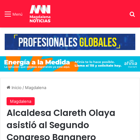
B
Menú
Inicio
/
Magdalena
Magdalena
Alcaldesa Clareth Olaya
asistió al Segundo
Congreso Bananero