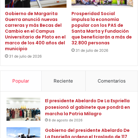
o
r
a
a
Gobierno de Margarita
Prosperidad Social
h
Guerra anunció nuevas
impulsa la economía
n
carreras y más Becas del
popular con los PAS de
i
s
Cambio en el Campus
Santa Marta y Fundación
j
f
Universitario de Plato en el
que beneficiarán a más de
o
o
marco de los 400 años del
32.800 personas
d
r
municipio
31 de julio de 2026
e
m
31 de julio de 2026
‘
a
L
n
a
d
G
o
Popular
Reciente
Comentarios
a
R
t
e
a
a
El presidente Abelardo De La Espriella
’
l
posesionó al gabinete que pondrá en
i
marcha la Patria Milagro
d
8 de agosto de 2026
a
d
Gobierno del presidente Abelardo De
e
La Espriella ordena el traslado de 117