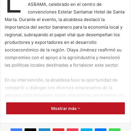
L
ASBAMA, celebrado en el centro de
convenciones Estelar Santamar Hotel de Santa
Marta. Durante el evento, la alcaldesa destacó la
importancia del sector bananero para la economía local y
regional, subrayando el papel vital que desempeñan los
productores y exportadores en el desarrollo
socioeconómico de la región. Olaya Jiménez reafirmó su
compromiso con el apoyo a la agroindustria y mencionó
las políticas locales destinadas a fortalecer este sector.
En su intervención, la alcaldesa tuvo la oportunidad de
compartir y dialogar con diversos empresarios de la
agroindustria bananera. Estos encuentros permitieron un
intercambio de ideas y experiencias, así como la
Mostrar más
exploración de posibles colaboraciones y proyectos
conjuntos que podrían beneficiar tanto al sector como a la
comunidad. Los empresarios valoraron la presencia de la
Facebook
X
LinkedIn
Pinterest
Pocket
Skype
Messenger
WhatsApp