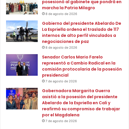
posesionó al gabinete que pondrá en
r
marcha la Patria Milagro
i
8 de agosto de 2026
g
u
Gobierno del presidente Abelardo De
a
La Espriella ordena el traslado de 117
n
internos de alto perfil vinculados a
í
negociaciones de paz
8 de agosto de 2026
Senador Carlos Mario Farelo
representó a Cambio Radical en la
comisión protocolaria de la posesión
presidencial
7 de agosto de 2026
Gobernadora Margarita Guerra
asistió a la posesión del presidente
Abelardo de la Espriella en Cali y
reafirmó su compromiso de trabajar
por el Magdalena
7 de agosto de 2026