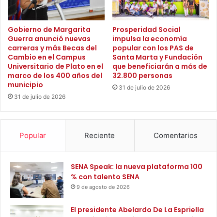
l
t
l
e
a
a
Gobierno de Margarita
Prosperidad Social
v
Guerra anunció nuevas
impulsa la economía
c
carreras y más Becas del
popular con los PAS de
i
i
Cambio en el Campus
Santa Marta y Fundación
s
n
Universitario de Plato en el
que beneficiarán a más de
t
c
marco de los 400 años del
32.800 personas
a
o
municipio
31 de julio de 2026
a
31 de julio de 2026
c
u
e
d
Popular
Reciente
Comentarios
u
c
t
SENA Speak: la nueva plataforma 100
o
% con talento SENA
s
9 de agosto de 2026
d
e
El presidente Abelardo De La Espriella
A