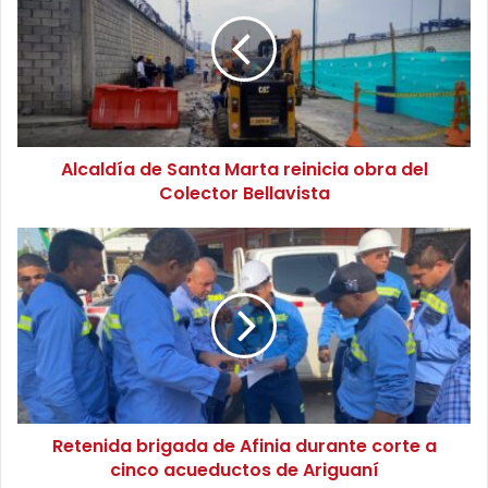
c
a
l
d
í
a
d
Alcaldía de Santa Marta reinicia obra del
e
Colector Bellavista
S
a
n
R
t
e
a
t
M
e
a
n
r
i
t
d
a
a
r
b
e
Retenida brigada de Afinia durante corte a
r
i
cinco acueductos de Ariguaní
i
n