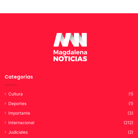
p
r
e
s
t
a
c
i
ó
n
d
Categorías
e
l
s
Cultura
(1)
e
Deportes
(1)
r
v
Importante
(3)
i
Internacional
(212)
c
i
Judiciales
(2)
o