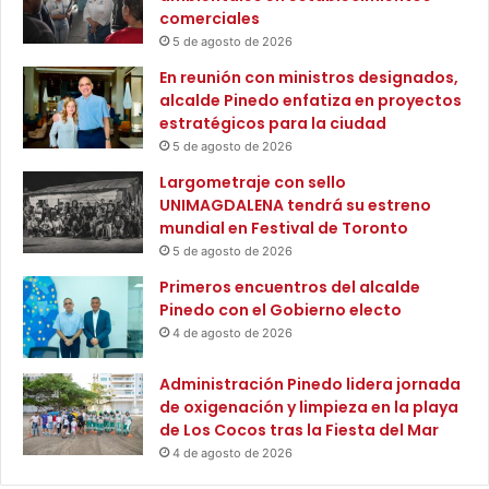
i
a
comerciales
t
n
5 de agosto de 2026
u
s
En reunión con ministros designados,
c
p
alcalde Pinedo enfatiza en proyectos
i
o
estratégicos para la ciudad
o
r
n
5 de agosto de 2026
t
a
e
Largometraje con sello
l
UNIMAGDALENA tendrá su estreno
p
mundial en Festival de Toronto
a
5 de agosto de 2026
r
a
Primeros encuentros del alcalde
m
Pinedo con el Gobierno electo
e
4 de agosto de 2026
j
o
Administración Pinedo lidera jornada
r
de oxigenación y limpieza en la playa
a
de Los Cocos tras la Fiesta del Mar
r
4 de agosto de 2026
l
a