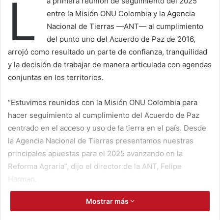
L
a primera reunión de seguimiento del 2025
entre la Misión ONU Colombia y la Agencia
Nacional de Tierras —ANT— al cumplimiento
del punto uno del Acuerdo de Paz de 2016,
arrojó como resultado un parte de confianza, tranquilidad
y la decisión de trabajar de manera articulada con agendas
conjuntas en los territorios.
“Estuvimos reunidos con la Misión ONU Colombia para
hacer seguimiento al cumplimiento del Acuerdo de Paz
centrado en el acceso y uso de la tierra en el país. Desde
la Agencia Nacional de Tierras presentamos nuestras
principales apuestas para el 2025 avanzando en la
Reforma Agraria”, dijo el director de la ANT, Felipe
Harman.
Mostrar más
El encuentro fue el espacio propicio para resolver
inquietudes por parte de la Misión ONU Colombia, la cual