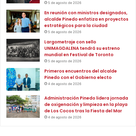
h
5 de agosto de 2026
p
i
o
En reunión con ministros designados,
s
r
alcalde Pinedo enfatiza en proyectos
t
l
estratégicos para la ciudad
o
a
5 de agosto de 2026
r
a
i
Largometraje con sello
d
a
UNIMAGDALENA tendrá su estreno
m
d
mundial en Festival de Toronto
i
e
n
5 de agosto de 2026
l
i
Primeros encuentros del alcalde
a
s
Pinedo con el Gobierno electo
c
t
4 de agosto de 2026
i
r
u
a
Administración Pinedo lidera jornada
d
c
de oxigenación y limpieza en la playa
a
i
de Los Cocos tras la Fiesta del Mar
d
ó
4 de agosto de 2026
n
d
e