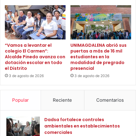
g
d
r
o
a
r
t
d
u
e
i
e
t
n
“Vamos a levantar el
UNIMAGDALENA abrió sus
o
e
colegio El Carmen”:
puertas a más de 16 mil
m
Alcalde Pinedo avanza con
estudiantes en la
r
á
dotación escolar en todo
modalidad de pregrado
g
el Distrito
presencial
s
í
g
a
3 de agosto de 2026
3 de agosto de 2026
r
e
a
l
n
é
Popular
Reciente
Comentarios
d
c
e
t
e
r
Dadsa fortalece controles
n
i
ambientales en establecimientos
l
c
comerciales
a
a