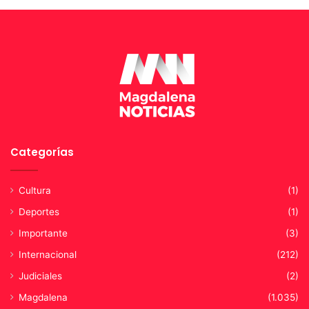
C
a
r
l
o
s
P
i
n
e
d
Categorías
o
,
Cultura
(1)
d
e
Deportes
(1)
s
Importante
(3)
p
u
Internacional
(212)
é
Judiciales
(2)
s
d
Magdalena
(1.035)
e