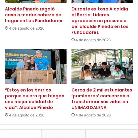
a
a
Alcalde Pinedo regaló
Durante exitosa Alcaldía
c
c
casa a madre cabeza de
al Barrio: Líderes
e
o
hogar en Los Fundadores
agradecieron presencia
l
n
del alcalde Pinedo en Los
4 de agosto de 2026
e
o
Fundadores
r
r
4 de agosto de 2026
a
g
r
a
r
n
e
i
p
s
o
m
s
o
i
s
“Estoy en los barrios
Cerca de 2 mil estudiantes
c
porque quiero que tengan
‘primíparos’ comienzan a
d
i
una mejor calidad de
transformar sus vidas en
e
vida”: Alcalde Pinedo
UNIMAGDALENA
ó
s
n
o
4 de agosto de 2026
4 de agosto de 2026
d
c
e
o
m
r