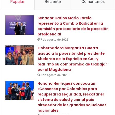
Popular
Reciente
Comentarios
á
r
s
o
d
f
Senador Carlos Mario Farelo
e
u
representó a Cambio Radical en la
2
e
comisión protocolaria de la posesión
0
c
presidencial
0
l
t
7 de agosto de 2026
a
a
v
Gobernadora Margarita Guerra
p
e
asistió a la posesión del presidente
a
p
Abelardo de la Espriella en Cali y
s
a
reafirmó su compromiso de trabajar
d
r
por el Magdalena
e
a
7 de agosto de 2026
a
c
l
Honorio Henriquez convoca un
o
c
«Consenso por Colombia» para
n
a
recuperar la seguridad, rescatar el
t
n
sistema de salud y unir al país
e
t
alrededor de las grandes soluciones
n
a
nacionales
e
r