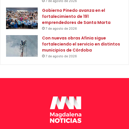
r
7 de agosto de 2026
i
i
Gobierno Pinedo avanza en el
l
n
fortalecimiento de 191
l
c
emprendedores de Santa Marta
a
e
7 de agosto de 2026
d
n
o
d
Con nuevas obras Afinia sigue
i
fortaleciendo el servicio en distintos
o
municipios de Córdoba
e
7 de agosto de 2026
n
P
e
s
c
a
í
t
o