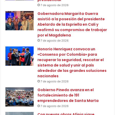
r
o
sus propuestas.
7 de agosto de 2026
o
l
v
o
Gobernadora Margarita Guerra
Adicionalmente, con el objetivo de cerrar brechas en el
i
m
asistió a la posesión del presidente
d
b
manejo de nuevas tecnologías, el programa Habilidades
Abelardo de la Espriella en Cali y
e
i
reafirmó su compromiso de trabajar
TEC impactó a 29 departamentos del país, ofreciendo
n
a
por el Magdalena
talleres gratuitos certificados en 11 temáticas clave, como
c
n
7 de agosto de 2026
salud, comercio, agro y energía, beneficiando
e
o
Honorio Henriquez convoca un
principalmente a ciudadanos de estratos
«Consenso por Colombia» para
recuperar la seguridad, rescatar el
1, 2 y 3. La iniciativa promovió la inclusión digital y
sistema de salud y unir al país
fortaleció competencias tecnológicas esenciales para el
alrededor de las grandes soluciones
nacionales
desarrollo profesional y el emprendimiento, con mayor
7 de agosto de 2026
participación en Bogotá, Antioquia, Cundinamarca y
Gobierno Pinedo avanza en el
Quindío, y un rango de edades predominante entre los 18
fortalecimiento de 191
y 48 años.
emprendedores de Santa Marta
7 de agosto de 2026
‘Internacionalización’
Con nuevas obras Afinia sigue