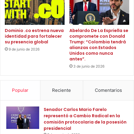
e
a
la planificación precisa de la radioterapia para el
s
l
tratamiento de pacientes con cáncer, proporcionando a los
t
í
médicos una herramienta precisa para evaluar los datos
r
n
de las tomografías computarizadas.
o
Dominio .co estrena nueva
Abelardo De La Espriella se
e
identidad para fortalecer
compromete con Donald
d
a
su presencia global
Trump: “Colombia tendrá
e
V
alianzas con Estados
p
i
9 de junio de 2026
Unidos como nunca
r
l
antes”.
e
l
3 de junio de 2026
d
a
i
E
o
s
s
t
Popular
Reciente
Comentarios
p
r
o
e
r
l
Senador Carlos Mario Farelo
n
l
representó a Cambio Radical en la
o
a
comisión protocolaria de la posesión
p
–
presidencial
a
B