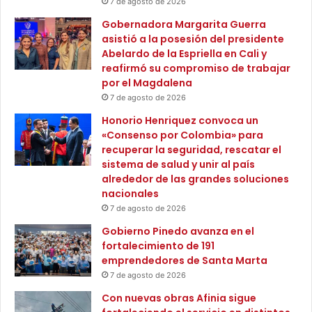
7 de agosto de 2026
g
o
o
l
Gobernadora Margarita Guerra
d
í
asistió a la posesión del presidente
e
v
Abelardo de la Espriella en Cali y
i
a
reafirmó su compromiso de trabajar
m
r
por el Magdalena
p
7 de agosto de 2026
u
Honorio Henriquez convoca un
e
«Consenso por Colombia» para
s
recuperar la seguridad, rescatar el
t
sistema de salud y unir al país
o
alrededor de las grandes soluciones
s
nacionales
7 de agosto de 2026
Gobierno Pinedo avanza en el
fortalecimiento de 191
emprendedores de Santa Marta
7 de agosto de 2026
Con nuevas obras Afinia sigue