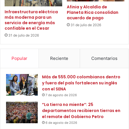
r
I
Afinia y Alcaldía de
h
Infraestructura eléctrica
Planeta Rica consolidan
E
u
más moderna para un
acuerdo de pago
A
a
servicio de energía más
)
c
31 de julio de 2026
confiable en el Cesar
e
o
31 de julio de 2026
s
d
t
e
u
l
d
a
Popular
Reciente
Comentarios
i
S
a
i
r
e
Más de 555.000 colombianos dentro
á
r
y fuera del país fortalecen su inglés
n
r
con el SENA
u
a
7 de agosto de 2026
s
N
o
e
”La tierra no miente”: 25
s
v
departamentos recibieron tierras en
i
a
el remate del Gobierno Petro
n
d
6 de agosto de 2026
d
a