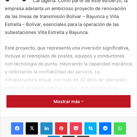
Cartagena. Como parte de este esfuerzo, la
empresa adelanta un ambicioso proyecto de renovación
de las líneas de transmisión Bolívar – Bayunca y Villa
Estrella – Bolívar, esenciales para la operación de las
subestaciones Villa Estrella y Bayunca.
Este proyecto, que representa una inversión significativa,
incluye el reemplazo de postes, equipos y conductores
con tecnología de punta, mejorando la capacidad mecánica
y reforzando la confiabilidad del servicio. La
infraestructura actual, con más de 30 años de operación,
presenta desgaste natural, lo que hace prioritaria su
renovación para garantizar un suministro seguro y estable
Mostrar más
a más de 58.000 clientes.
Para la ejecución de estos trabajos, será necesario
Facebook
X
LinkedIn
Pinterest
Pocket
Skype
Messenger
WhatsApp
realizar una interrupción programada del servicio eléctrico
el domingo 16 de marzo, entre las 5:00 a.m. y las 6:00 p.m.,
Telegram
Compartir por correo electrónico
Imprimir