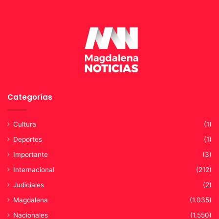
i
t
a
r
e
s
o
l
v
Categorías
e
r
d
Cultura
(1)
e
s
Deportes
(1)
d
Importante
(3)
e
Internacional
(212)
l
a
Judiciales
(2)
s
Magdalena
(1.035)
m
á
Nacionales
(1.550)