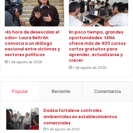
r
d
a
a
n
d
s
d
f
e
«Es hora de desescalar el
En poco tiempo, grandes
o
u
odio»: Laura Beltrán
oportunidades: SENA
r
n
convoca a un diálogo
ofrece más de 400 cursos
m
C
nacional entre víctimas y
cortos gratuitos para
a
o
sectores políticos
aprender, actualizarse y
c
n
crecer
1 de agosto de 2026
i
s
1 de agosto de 2026
ó
e
n
j
d
o
e
d
Popular
Reciente
Comentarios
l
e
a
S
r
e
Dadsa fortalece controles
e
g
ambientales en establecimientos
g
u
comerciales
i
r
5 de agosto de 2026
ó
i