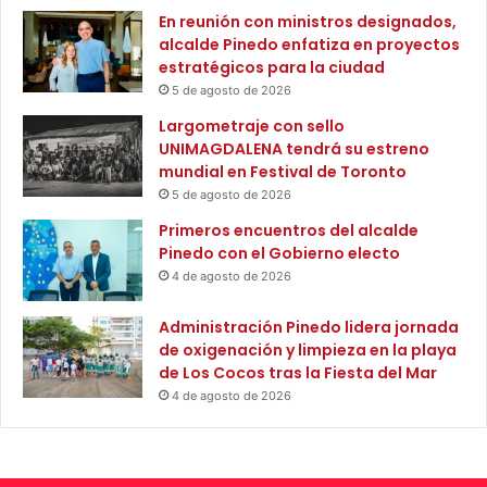
n
En reunión con ministros designados,
d
alcalde Pinedo enfatiza en proyectos
a
estratégicos para la ciudad
d
M
5 de agosto de 2026
i
Largometraje con sello
n
UNIMAGDALENA tendrá su estreno
i
mundial en Festival de Toronto
s
5 de agosto de 2026
t
e
Primeros encuentros del alcalde
r
Pinedo con el Gobierno electo
i
4 de agosto de 2026
a
l
Administración Pinedo lidera jornada
q
de oxigenación y limpieza en la playa
u
de Los Cocos tras la Fiesta del Mar
e
4 de agosto de 2026
p
e
r
m