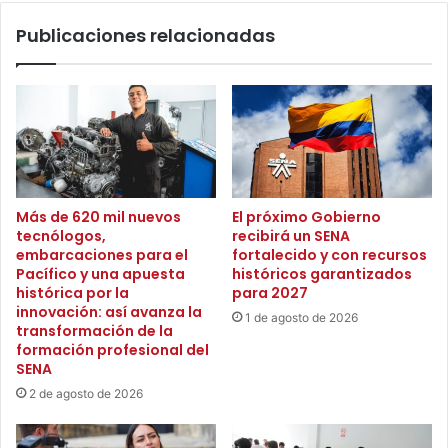
o
d
s
Publicaciones relacionadas
a
g
l
r
e
a
n
d
a
o
p
d
r
e
o
l
p
Más de 620 mil nuevos
El próximo Gobierno
a
u
tecnólogos,
recibirá un SENA
U
s
embarcaciones para el
fortalecido y con recursos
C
o
Pacífico y una apuesta
históricos garantizados
C
l
histórica por la
para 2027
p
a
innovación: así avanza la
1 de agosto de 2026
a
n
transformación de la
r
e
formación profesional del
a
SENA
c
l
e
2 de agosto de 2026
a
s
t
i