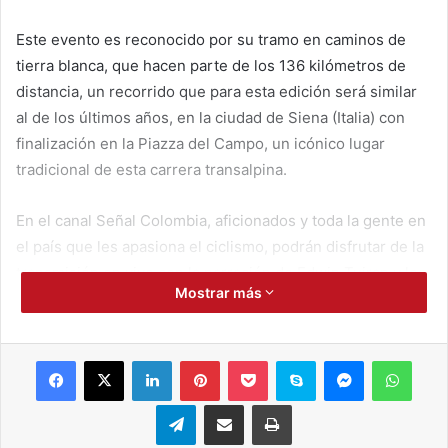
Este evento es reconocido por su tramo en caminos de
tierra blanca, que hacen parte de los 136 kilómetros de
distancia, un recorrido que para esta edición será similar
al de los últimos años, en la ciudad de Siena (Italia) con
finalización en la Piazza del Campo, un icónico lugar
tradicional de esta carrera transalpina.
En el canal Señal Colombia, aficionados y toda la gente en
el país que les apasiona el ciclismo, podrán disfrutar de la
transmisión en vivo con la narración de Edwin Tuiran y los
Mostrar más
comentarios de Laura Ruiz. Ellos serán los encargados de
llevar la emoción y los detalles de esta carrera
internacional, permitiendo que todos vivan la experiencia
Facebook
X
LinkedIn
Pinterest
Pocket
Skype
Messenger
WhatsApp
como si estuvieran en el corazón de Italia.
Telegram
Compartir por correo electrónico
Imprimir
La carrera europea Strade Bianche femenina, se da en el