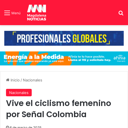
B
Menú
Inicio
/
Nacionales
Nacionales
Vive el ciclismo femenino
por Señal Colombia
6 de marzo de 2025