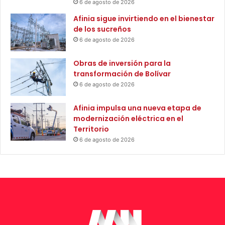
6 de agosto de 2026
r
u
b
Afinia sigue invirtiendo en el bienestar
n
a
de los sucreños
i
n
d
6 de agosto de 2026
i
a
z
d
Obras de inversión para la
a
d
transformación de Bolívar
c
e
6 de agosto de 2026
i
l
ó
C
Afinia impulsa una nueva etapa de
n
a
modernización eléctrica en el
S
t
Territorio
a
a
6 de agosto de 2026
n
t
t
u
a
m
H
b
e
o
l
e
n