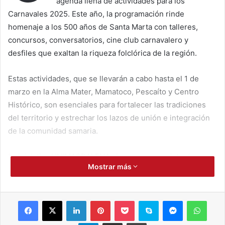
agenda llena de actividades para los
Carnavales 2025. Este año, la programación rinde
homenaje a los 500 años de Santa Marta con talleres,
concursos, conversatorios, cine club carnavalero y
desfiles que exaltan la riqueza folclórica de la región.
Estas actividades, que se llevarán a cabo hasta el 1 de
marzo en la Alma Mater, Mamatoco, Pescaíto y Centro
Histórico, son esenciales para fortalecer las tradiciones
del territorio y estrechar los lazos de unión e integración
de la comunidad samaria.
La iniciativa UNIMAGDALENA vive, goza y se viste de
Mostrar más
carnaval, es organizada por las Direcciones de Bienestar
Universitario y de Proyección Cultural de la Vicerrectoría
de Investigación, las cuales han diseñado una serie de
Facebook
X
LinkedIn
Pinterest
Pocket
Skype
Messenger
WhatsApp
eventos abiertos al público.
Telegram
Compartir por correo electrónico
Imprimir