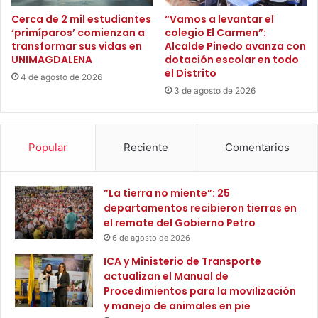
o
en la comunidad samaria. Es importante resaltar que todos
i
,
Cerca de 2 mil estudiantes
“Vamos a levantar el
d
los eventos son gratuitos y abiertos al público.
‘primíparos’ comienzan a
colegio El Carmen”:
a
a
transformar sus vidas en
Alcalde Pinedo avanza con
s
UNIMAGDALENA
dotación escolar en todo
d
e
el Distrito
y
s
4 de agosto de 2026
c
3 de agosto de 2026
o
o
r
n
í
v
a
Popular
Reciente
Comentarios
i
y
v
a
e
p
”La tierra no miente”: 25
n
o
departamentos recibieron tierras en
c
y
el remate del Gobierno Petro
i
o
a
6 de agosto de 2026
a
e
l
ICA y Ministerio de Transporte
n
a
actualizan el Manual de
l
c
Procedimientos para la movilización
a
o
y manejo de animales en pie
U
m