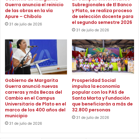
‘
Guerra anuncia el reinicio
Subregionales de El Banco
b
celebró la participación de los estudiantes en este tipo de
V
de las obras en la vía
y Plato, se realiza proceso
i
i
escenarios. “Este es un mar de oportunidades para que
Apure – Chibolo
de selección docente para
r
s
el segundo semestre 2026
puedan abrir su mente y que desde distintas disciplinas
31 de julio de 2026
á
i
31 de julio de 2026
puedan aplicar a oportunidades de desarrollo. Un país
v
b
i
bioceánico necesita profesionales con pensamiento
l
s
e
bioceánico”, aseguró.
i
s
t
’
En Colombiamar 2025, más de 90 stands de diferentes
a
l
industrias compartieron experiencias y conocimientos en
d
a
e
c
innovación con avances y crearon nexos comerciales de
Gobierno de Margarita
Prosperidad Social
p
o
Guerra anunció nuevas
impulsa la economía
proyección internacional.
a
carreras y más Becas del
popular con los PAS de
n
Cambio en el Campus
Santa Marta y Fundación
r
v
Universitario de Plato en el
que beneficiarán a más de
e
o
marco de los 400 años del
32.800 personas
s
c
municipio
p
31 de julio de 2026
a
31 de julio de 2026
a
t
r
o
a
r