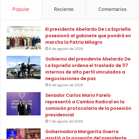
l
i
Popular
Reciente
Comentarios
a
a
a
q
c
u
El presidente Abelardo De La Espriella
r
e
posesionó al gabinete que pondrá en
e
p
marcha la Patria Milagro
d
r
8 de agosto de 2026
i
o
t
m
Gobierno del presidente Abelardo De
a
u
La Espriella ordena el traslado de 117
c
e
internos de alto perfil vinculados a
i
v
negociaciones de paz
ó
e
8 de agosto de 2026
n
l
Senador Carlos Mario Farelo
e
a
representó a Cambio Radical en la
n
s
comisión protocolaria de la posesión
a
i
presidencial
l
n
t
7 de agosto de 2026
i
a
c
Gobernadora Margarita Guerra
c
i
asistió a la posesión del presidente