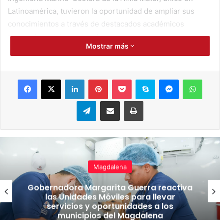
Latinoamérica, tuvieron la oportunidad de ampliar sus
conocimientos a través de destacados académicos
nacionales e internacionales.
Mostrar más
María Fernanda Juvinao, estudiante de tercer semestre
del Programa de Ingeniería Marino-Costera destacó la
Facebook
X
LinkedIn
Pinterest
Pocket
Skype
Messenger
WhatsApp
oportunidad brindada por la Alma Mater: “Hemos tenido
una inmersión a nuestra carrera muy importante a través
Telegram
Compartir por correo electrónico
Imprimir
de las charlas y los encuentros con las personas que
producen ideas muy grandes de proyectos que surgen en
el sector marítimo. Estamos muy agradecidos por
fortalecer nuestro proceso académico”.
Magdalena
Por su parte, la ingeniera magister Milagros Carrillo
Gobernadora Margarita Guerra reactiva
López, docente del Programa de Ingeniería Marino-
las Unidades Móviles para llevar
Costera expresó que desde la Universidad y con el
servicios y oportunidades a los
respaldo del Rector Pablo Vera Salazar, llevar a los
municipios del Magdalena