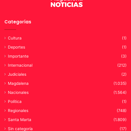
u
r
a
l
Categorías
e
s
d
Cultura
(1)
e
Deportes
(1)
l
a
Importante
(3)
s
Internacional
(212)
v
Judiciales
(2)
í
c
Magdalena
(1.035)
t
Nacionales
(1.564)
i
m
Política
(1)
a
Regionales
(748)
s
d
Santa Marta
(1.809)
e
Sin categoría
(17)
l