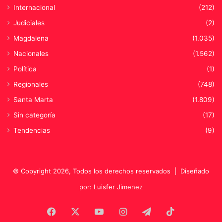
Internacional
(212)
i
e
Judiciales
(2)
r
Magdalena
(1.035)
n
o
Nacionales
(1.562)
e
Política
(1)
n
t
Regionales
(748)
r
Santa Marta
(1.809)
a
n
Sin categoría
(17)
t
Tendencias
(9)
e
© Copyright 2026, Todos los derechos reservados |
Diseñado
por: Luisfer Jimenez
Facebook
X
YouTube
Instagram
Telegram
TikTok