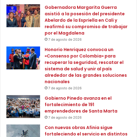
e
y
Gobernadora Margarita Guerra
l
u
asistió a la posesión del presidente
f
n
Abelardo de la Espriella en Cali y
u
l
reafirmó su compromiso de trabajar
t
e
por el Magdalena
u
g
7 de agosto de 2026
r
a
o
Honorio Henriquez convoca un
d
d
«Consenso por Colombia» para
o
e
recuperar la seguridad, rescatar el
h
C
sistema de salud y unir al país
i
o
alrededor de las grandes soluciones
s
l
nacionales
t
o
ó
7 de agosto de 2026
m
r
Gobierno Pinedo avanza en el
b
i
fortalecimiento de 191
i
c
emprendedores de Santa Marta
a
o
7 de agosto de 2026
a
n
Con nuevas obras Afinia sigue
t
fortaleciendo el servicio en distintos