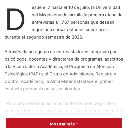
D
esde el 7 hasta el 10 de julio, la Universidad
del Magdalena desarrolla la primera etapa de
entrevistas a 1.767 personas que desean
ingresar a cursar estudios superiores
durante el segundo semestre de 2026.
A través de un equipo de entrevistadores integrado por
psicólogos, docentes y directores de programas, adscritos
a la Vicerrectoría Académica, el Programa de Atención
Psicológica (PAP) y el Grupo de Admisiones, Registro y
Control Académico, la Alma Mater establece el primer
contacto personal con sus aspirantes.
“Para la Universidad es importante conocer de primera
mano los intereses, la motivación, las aptitudes y actitudes
de las personas que desean ingresar a esta casa de
Mostrar más
estudios, con la intención de que a partir de este primer