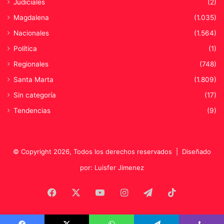
Judiciales
(2)
f
Magdalena
(1.035)
e
n
Nacionales
(1.564)
s
Política
(1)
o
r
Regionales
(748)
a
Santa Marta
(1.809)
d
e
Sin categoría
(17)
l
Tendencias
(9)
P
u
e
b
© Copyright 2026, Todos los derechos reservados |
Diseñado
l
o
por: Luisfer Jimenez
Facebook
X
YouTube
Instagram
Telegram
TikTok