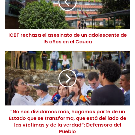
r
secretario David Farelo Daza, continuará trabajando con
e
unión y dedicación para garantizar que los adultos
c
h
mayores del distrito reciban el acompañamiento y las
a
herramientas necesarias para disfrutar de una vida plena.
ICBF rechaza el asesinato de un adolescente de
z
15 años en el Cauca
a
e
l
“
a
N
s
o
e
n
s
o
i
s
n
d
a
i
t
v
o
“No nos dividamos más, hagamos parte de un
i
d
Estado que se transforma, que está del lado de
d
e
a
las víctimas y de la verdad”: Defensora del
u
m
Pueblo