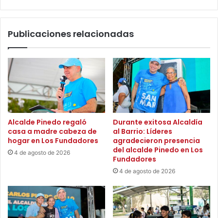
n
o
a
s
d
m
Publicaciones relacionadas
o
á
l
s
e
,
s
h
c
a
e
g
n
a
t
m
e
o
Alcalde Pinedo regaló
Durante exitosa Alcaldía
d
s
casa a madre cabeza de
al Barrio: Líderes
e
p
hogar en Los Fundadores
agradecieron presencia
1
a
del alcalde Pinedo en Los
4 de agosto de 2026
5
r
Fundadores
a
t
4 de agosto de 2026
ñ
e
o
d
s
e
e
u
n
n