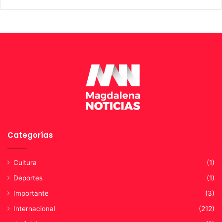
í
c
t
i
m
a
s
y
d
e
l
a
v
Categorías
e
r
d
Cultura
(1)
a
Deportes
(1)
d
”
Importante
(3)
:
Internacional
(212)
D
e