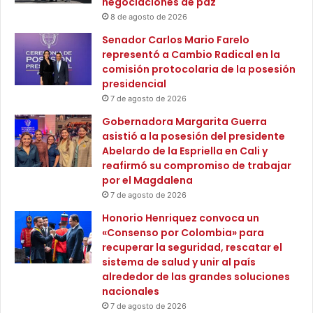
negociaciones de paz
,
8 de agosto de 2026
q
u
Senador Carlos Mario Farelo
e
representó a Cambio Radical en la
e
comisión protocolaria de la posesión
s
presidencial
t
7 de agosto de 2026
á
Gobernadora Margarita Guerra
d
asistió a la posesión del presidente
e
Abelardo de la Espriella en Cali y
l
reafirmó su compromiso de trabajar
l
por el Magdalena
a
7 de agosto de 2026
d
o
Honorio Henriquez convoca un
d
«Consenso por Colombia» para
e
recuperar la seguridad, rescatar el
l
sistema de salud y unir al país
a
alrededor de las grandes soluciones
s
nacionales
v
7 de agosto de 2026