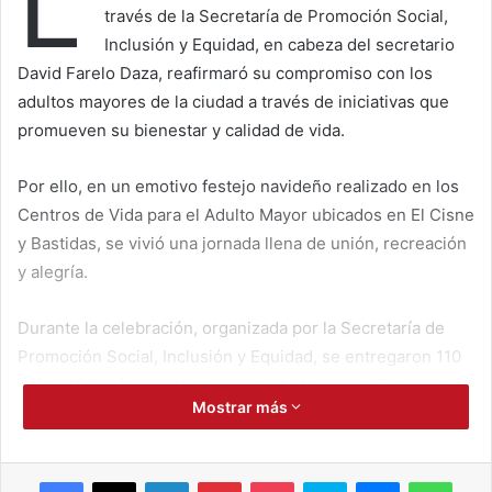
L
través de la Secretaría de Promoción Social,
Inclusión y Equidad, en cabeza del secretario
David Farelo Daza, reafirmaró su compromiso con los
adultos mayores de la ciudad a través de iniciativas que
promueven su bienestar y calidad de vida.
Por ello, en un emotivo festejo navideño realizado en los
Centros de Vida para el Adulto Mayor ubicados en El Cisne
y Bastidas, se vivió una jornada llena de unión, recreación
y alegría.
Durante la celebración, organizada por la Secretaría de
Promoción Social, Inclusión y Equidad, se entregaron 110
gafas, 100 prótesis dentales y anchetas navideñas, como
Mostrar más
parte de los esfuerzos por mejorar su calidad de vida. La
actividad estuvo encabezada por el secretario David
Farelo Daza, quien, junto a su equipo, compartió con los
Facebook
X
LinkedIn
Pinterest
Pocket
Skype
Messenger
WhatsApp