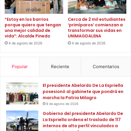
e
E
l
s
C
t
“Estoy en los barrios
Cerca de 2 mil estudiantes
a
a
porque quiero que tengan
‘primíparos’ comienzan a
u
una mejor calidad de
transformar sus vidas en
d
vida”: Alcalde Pinedo
UNIMAGDALENA
c
o
a
q
4 de agosto de 2026
4 de agosto de 2026
u
e
s
Popular
Reciente
Comentarios
e
t
r
El presidente Abelardo De La Espriella
a
posesionó al gabinete que pondrá en
n
marcha la Patria Milagro
s
f
8 de agosto de 2026
o
Gobierno del presidente Abelardo De
r
La Espriella ordena el traslado de 117
m
internos de alto perfil vinculados a
a