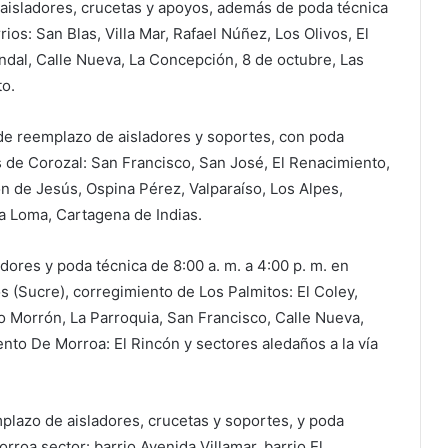
e aisladores, crucetas y apoyos, además de poda técnica
rios: San Blas, Villa Mar, Rafael Núñez, Los Olivos, El
Tendal, Calle Nueva, La Concepción, 8 de octubre, Las
to.
 de reemplazo de aisladores y soportes, con poda
os de Corozal: San Francisco, San José, El Renacimiento,
 de Jesús, Ospina Pérez, Valparaíso, Los Alpes,
a Loma, Cartagena de Indias.
dores y poda técnica de 8:00 a. m. a 4:00 p. m. en
 (Sucre), corregimiento de Los Palmitos: El Coley,
o Morrón, La Parroquia, San Francisco, Calle Nueva,
ento De Morroa: El Rincón y sectores aledaños a la vía
mplazo de aisladores, crucetas y soportes, y poda
rroa sector: barrio Avenida Villamar, barrio El