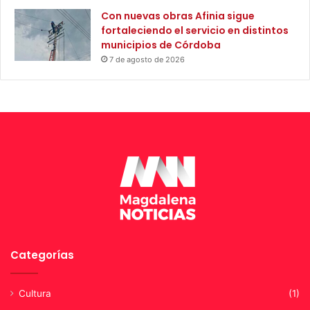
o
A
Con nuevas obras Afinia sigue
n
u
fortaleciendo el servicio en distintos
f
t
municipios de Córdoba
l
ó
7 de agosto de 2026
i
n
c
o
t
m
o
a
R
e
g
i
o
n
a
l
d
Categorías
e
l
S
Cultura
(1)
u