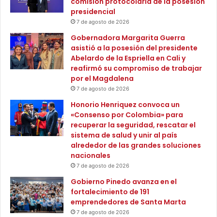
comisión protocolaria de la posesión
l
e
presidencial
l
á
o
7 de agosto de 2026
r
n
b
Gobernadora Margarita Guerra
e
o
asistió a la posesión del presidente
s
l
Abelardo de la Espriella en Cali y
p
e
reafirmó su compromiso de trabajar
a
s
por el Magdalena
r
a
7 de agosto de 2026
a
l
v
Honorio Henriquez convoca un
a
í
«Consenso por Colombia» para
C
c
recuperar la seguridad, rescatar el
o
t
sistema de salud y unir al país
r
i
alrededor de las grandes soluciones
p
m
nacionales
o
a
r
7 de agosto de 2026
s
a
Gobierno Pinedo avanza en el
d
c
fortalecimiento de 191
e
i
emprendedores de Santa Marta
l
ó
7 de agosto de 2026
c
n