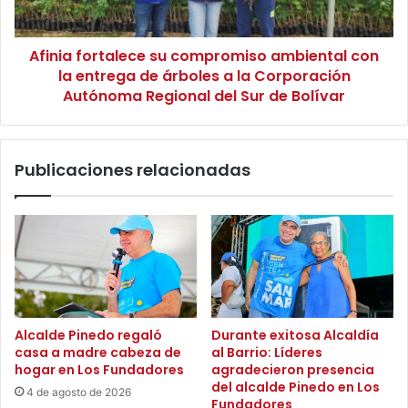
d
o
e
r
m
Afinia fortalece su compromiso ambiental con
t
n
la entrega de árboles a la Corporación
a
i
l
Autónoma Regional del Sur de Bolívar
z
e
a
c
c
e
Publicaciones relacionadas
i
s
o
u
n
c
e
o
s
m
e
p
n
r
B
o
a
m
Alcalde Pinedo regaló
Durante exitosa Alcaldía
r
i
casa a madre cabeza de
al Barrio: Líderes
r
s
hogar en Los Fundadores
agradecieron presencia
a
o
del alcalde Pinedo en Los
4 de agosto de 2026
n
a
Fundadores