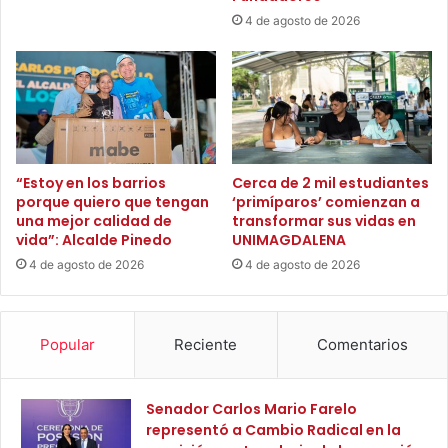
c
m
4 de agosto de 2026
a
b
b
i
e
e
r
n
m
t
e
a
j
l
a
c
“Estoy en los barrios
Cerca de 2 mil estudiantes
:
porque quiero que tengan
‘primíparos’ comienzan a
o
M
una mejor calidad de
transformar sus vidas en
n
vida”: Alcalde Pinedo
UNIMAGDALENA
á
l
s
a
4 de agosto de 2026
4 de agosto de 2026
d
e
e
n
$
t
Popular
Reciente
Comentarios
1
r
.
e
1
g
Senador Carlos Mario Farelo
m
a
representó a Cambio Radical en la
i
d