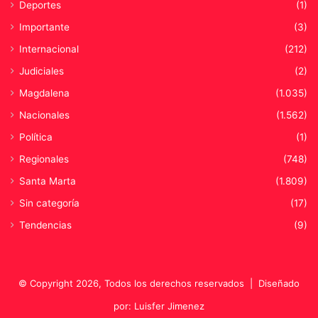
Deportes
(1)
r
d
Importante
(3)
e
Internacional
(212)
B
o
Judiciales
(2)
l
Magdalena
(1.035)
í
v
Nacionales
(1.562)
a
Política
(1)
r
Regionales
(748)
Santa Marta
(1.809)
Sin categoría
(17)
Tendencias
(9)
© Copyright 2026, Todos los derechos reservados |
Diseñado
por: Luisfer Jimenez