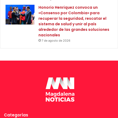
Honorio Henriquez convoca un
«Consenso por Colombia» para
recuperar la seguridad, rescatar el
sistema de salud y unir al país
alrededor de las grandes soluciones
nacionales
7 de agosto de 2026
Categorías