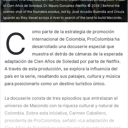
in Cien Años de Soledad. Cr. Mauro González /Netflix © 2024 | Behind the
scenes shot of the founders exodus, led by José Arcadio Buendía and Úrsula
Iguarán as they travel across a river in search of the land to build Macondo.
C
omo parte de la estrategia de promoción
internacional de Colombia, ProColombia ha
desarrollado una docuserie especial que
muestra el detrás de cámaras de la esperada
adaptación de Cien Años de Soledad por parte de Netflix.
A través de esta producción, se explora la influencia del
país en la serie, resaltando sus paisajes, cultura y música
para posicionarlo como un destino turístico único.
La docuserie consta de tres episodios que entrelazan el
universo de Macondo con la riqueza cultural y natural de
Colombia. Sobre esta iniciativa, Carmen Caballero,
presidenta de ProColombia, señaló: «La adaptación de
Cien Años de Soledad no solo llevará al mundo la riqueza