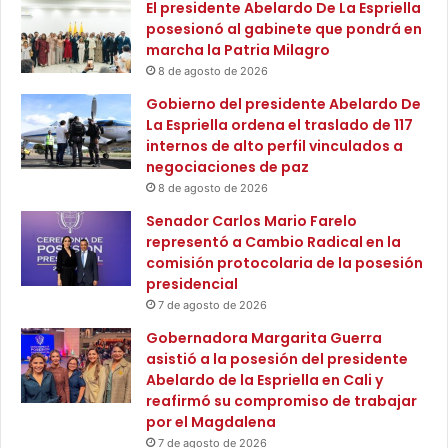
El presidente Abelardo De La Espriella
P
a
posesionó al gabinete que pondrá en
r
s
marcha la Patria Milagro
i
d
8 de agosto de 2026
m
u
e
r
Gobierno del presidente Abelardo De
r
a
La Espriella ordena el traslado de 117
a
n
internos de alto perfil vinculados a
I
t
negociaciones de paz
n
e
8 de agosto de 2026
f
S
Senador Carlos Mario Farelo
a
e
representó a Cambio Radical en la
n
m
comisión protocolaria de la posesión
c
a
presidencial
i
n
a
7 de agosto de 2026
a
S
Gobernadora Margarita Guerra
a
asistió a la posesión del presidente
n
Abelardo de la Espriella en Cali y
t
reafirmó su compromiso de trabajar
a
por el Magdalena
7 de agosto de 2026