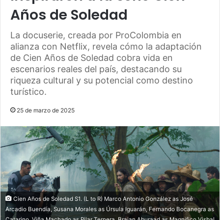
Años de Soledad
La docuserie, creada por ProColombia en
alianza con Netflix, revela cómo la adaptación
de Cien Años de Soledad cobra vida en
escenarios reales del país, destacando su
riqueza cultural y su potencial como destino
turístico.
25 de marzo de 2025
Cien Años de Soledad S1. (L to R) Marco Antonio González as José
Arcadio Buendía, Susana Morales as Úrsula Iguarán, Fernando Bocanegra as
Catarino, Viña Machado as Pilar Ternera, Braian Aburaad as Magnifico Visbal