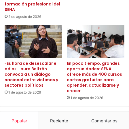
r
formación profesional del
y
SENA
v
a
i
v
2 de agosto de 2026
c
a
i
n
o
c
d
e
e
s
e
d
n
e
«Es hora de desescalar el
En poco tiempo, grandes
e
l
odio»: Laura Beltrán
oportunidades: SENA
r
a
convoca a un diálogo
ofrece más de 400 cursos
g
o
nacional entre víctimas y
cortos gratuitos para
í
p
sectores políticos
aprender, actualizarse y
a
e
crecer
1 de agosto de 2026
e
r
1 de agosto de 2026
n
a
l
c
a
i
v
ó
Popular
Reciente
Comentarios
e
n