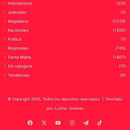
Internacional
(212)
n
C
Judiciales
(2)
a
Magdalena
(1.035)
r
t
Nacionales
(1.550)
a
Política
(1)
g
e
Regionales
(743)
n
Santa Marta
(1.807)
a
Sin categoría
(17)
Tendencias
(9)
© Copyright 2026, Todos los derechos reservados |
Diseñado
por: Luisfer Jimenez
Facebook
X
YouTube
Instagram
Telegram
TikTok