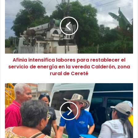
A
f
i
n
i
a
i
n
t
Afinia intensifica labores para restablecer el
e
servicio de energía en la vereda Calderón, zona
n
s
rural de Cereté
i
f
A
i
f
c
i
a
n
l
i
a
a
b
m
o
o
r
s