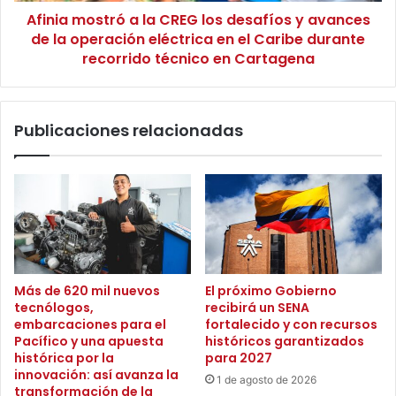
e
Afinia mostró a la CREG los desafíos y avances
t
s
de la operación eléctrica en el Caribe durante
r
p
ó
recorrido técnico en Cartagena
a
a
r
l
a
a
Publicaciones relacionadas
r
C
e
R
s
E
t
G
a
l
b
o
l
s
e
d
c
e
Más de 620 mil nuevos
El próximo Gobierno
e
s
tecnólogos,
recibirá un SENA
r
a
embarcaciones para el
fortalecido y con recursos
e
f
Pacífico y una apuesta
históricos garantizados
l
í
histórica por la
para 2027
s
o
innovación: así avanza la
1 de agosto de 2026
e
transformación de la
s