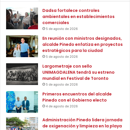
r
e
e
l
Dadsa fortalece controles
d
é
ambientales en establecimientos
a
c
comerciales
C
t
5 de agosto de 2026
a
r
En reunión con ministros designados,
l
i
alcalde Pinedo enfatiza en proyectos
d
c
estratégicos para la ciudad
e
a
r
5 de agosto de 2026
e
ó
n
Largometraje con sello
n
e
UNIMAGDALENA tendrá su estreno
,
l
mundial en Festival de Toronto
z
C
5 de agosto de 2026
o
a
n
Primeros encuentros del alcalde
r
a
Pinedo con el Gobierno electo
i
r
b
4 de agosto de 2026
u
e
r
d
Administración Pinedo lidera jornada
a
u
de oxigenación y limpieza en la playa
l
r