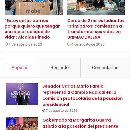
e
o
h
,
a
S
s
“Estoy en los barrios
Cerca de 2 mil estudiantes
a
t
porque quiero que tengan
‘primíparos’ comienzan a
n
una mejor calidad de
transformar sus vidas en
a
Z
vida”: Alcalde Pinedo
UNIMAGDALENA
$
e
1
4 de agosto de 2026
4 de agosto de 2026
n
.
ó
0
n
0
,
Popular
Reciente
Comentarios
0
S
m
a
i
n
Senador Carlos Mario Farelo
l
S
representó a Cambio Radical en la
l
e
comisión protocolaria de la posesión
o
b
presidencial
n
a
e
7 de agosto de 2026
s
s
Gobernadora Margarita Guerra
t
d
asistió a la posesión del presidente
i
e