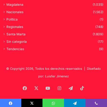
o
Magdalena
(1.035)
d
“
e
L
Nacionales
(1.562)
l
a
Política
(1)
r
M
e
u
Regionales
(748)
l
e
Santa Marta
(1.809)
l
r
e
t
Sin categoría
(17)
n
e
Tendencias
(9)
o
”
s
a
n
© Copyright 2026, Todos los derechos reservados |
Diseñado
i
t
por: Luisfer Jimenez
a
r
Facebook
X
YouTube
Instagram
Telegram
TikTok
i
o
d
e