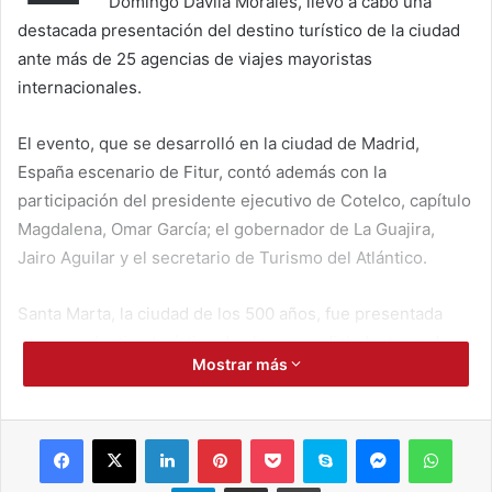
Domingo Dávila Morales, llevó a cabo una
destacada presentación del destino turístico de la ciudad
ante más de 25 agencias de viajes mayoristas
internacionales.
El evento, que se desarrolló en la ciudad de Madrid,
España escenario de Fitur, contó además con la
participación del presidente ejecutivo de Cotelco, capítulo
Magdalena, Omar García; el gobernador de La Guajira,
Jairo Aguilar y el secretario de Turismo del Atlántico.
Santa Marta, la ciudad de los 500 años, fue presentada
como un destino turístico de clase mundial, destacando su
Mostrar más
proximidad al mar Caribe y a la Sierra Nevada. Dávila
enfatizó la singularidad de la ciudad, que alberga el pico
costero más alto del mundo y ofrece la posibilidad de
Facebook
X
LinkedIn
Pinterest
Pocket
Skype
Messenger
WhatsApp
pasar en tan solo 10 minutos de las aguas del mar a los
paisajes montañosos. Esta conexión única entre el mar y la
Telegram
Compartir por correo electrónico
Imprimir