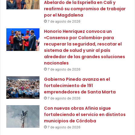
Abelardo de la Espriella en Cali y
á
r
reafirmó su compromiso de trabajar
n
e
por el Magdalena
y
c
7 de agosto de 2026
P
o
i
m
Honorio Henriquez convoca un
j
p
«Consenso por Colombia» para
i
e
recuperar la seguridad, rescatar el
ñ
n
sistema de salud y unir al país
o
s
alrededor de las grandes soluciones
d
a
nacionales
e
p
7 de agosto de 2026
l
o
Gobierno Pinedo avanza en el
C
r
fortalecimiento de 191
a
m
emprendedores de Santa Marta
r
i
7 de agosto de 2026
m
e
e
m
Con nuevas obras Afinia sigue
n
b
fortaleciendo el servicio en distintos
,
r
municipios de Córdoba
l
o
7 de agosto de 2026
a
s