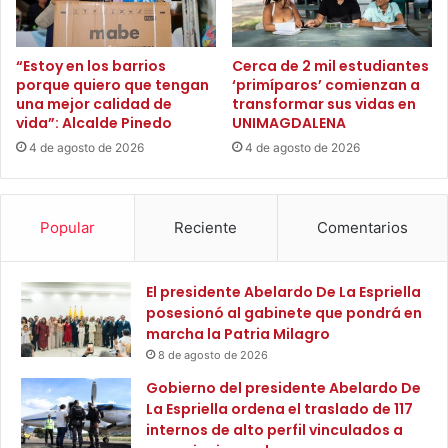
r
c
a
i
d
o
“Estoy en los barrios
Cerca de 2 mil estudiantes
o
porque quiero que tengan
‘primíparos’ comienzan a
n
p
una mejor calidad de
transformar sus vidas en
e
vida”: Alcalde Pinedo
UNIMAGDALENA
ú
s
b
p
4 de agosto de 2026
4 de agosto de 2026
l
a
i
r
c
a
Popular
Reciente
Comentarios
o
p
c
r
o
o
El presidente Abelardo De La Espriella
n
g
posesionó al gabinete que pondrá en
n
r
marcha la Patria Milagro
u
a
e
8 de agosto de 2026
m
v
a
Gobierno del presidente Abelardo De
a
s
La Espriella ordena el traslado de 117
i
d
internos de alto perfil vinculados a
l
e