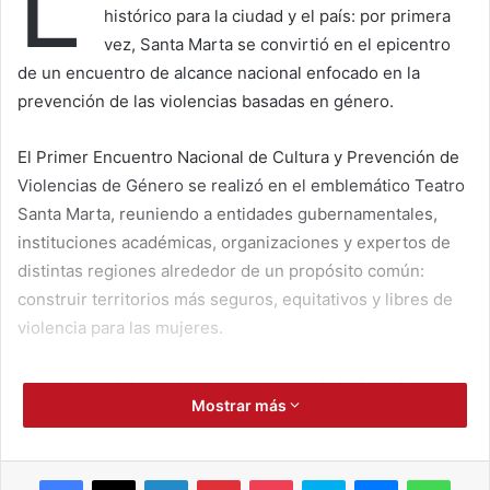
L
histórico para la ciudad y el país: por primera
vez, Santa Marta se convirtió en el epicentro
de un encuentro de alcance nacional enfocado en la
prevención de las violencias basadas en género.
El Primer Encuentro Nacional de Cultura y Prevención de
Violencias de Género se realizó en el emblemático Teatro
Santa Marta, reuniendo a entidades gubernamentales,
instituciones académicas, organizaciones y expertos de
distintas regiones alrededor de un propósito común:
construir territorios más seguros, equitativos y libres de
violencia para las mujeres.
La apertura del evento estuvo a cargo de la Alcaldía
Mostrar más
Distrital, a través de la Secretaría de la Mujer, ratificando el
compromiso institucional con la protección de la vida y los
derechos de las mujeres. Bajo el liderazgo del alcalde
Facebook
X
LinkedIn
Pinterest
Pocket
Skype
Messenger
WhatsApp