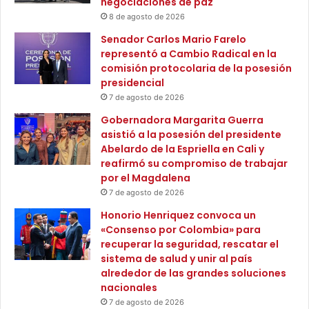
negociaciones de paz
u
e
8 de agosto de 2026
m
d
i
Senador Carlos Mario Farelo
u
n
representó a Cambio Radical en la
c
a
comisión protocolaria de la posesión
a
c
presidencial
c
i
i
7 de agosto de 2026
ó
ó
Gobernadora Margarita Guerra
n
n
asistió a la posesión del presidente
L
s
Abelardo de la Espriella en Cali y
E
u
reafirmó su compromiso de trabajar
D
p
por el Magdalena
e
e
7 de agosto de 2026
n
r
l
i
Honorio Henriquez convoca un
a
o
«Consenso por Colombia» para
C
r
recuperar la seguridad, rescatar el
a
e
sistema de salud y unir al país
l
n
alrededor de las grandes soluciones
l
S
nacionales
e
a
7 de agosto de 2026