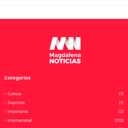
3
n
0
t
a
M
a
r
t
a
Categorías
Cultura
(1)
Deportes
(1)
Importante
(3)
Internacional
(212)