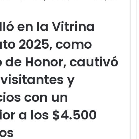
ló en la Vitrina
ato 2025, como
o de Honor, cautivó
visitantes y
ios con un
ior a los $4.500
sos