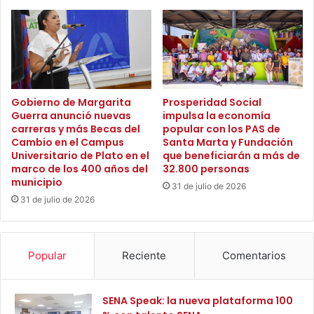
d
u
e
e
b
s
á
t
l
a
s
c
a
o
Gobierno de Margarita
Prosperidad Social
m
Guerra anunció nuevas
impulsa la economía
l
carreras y más Becas del
popular con los PAS de
o
e
Cambio en el Campus
Santa Marta y Fundación
s
c
Universitario de Plato en el
que beneficiarán a más de
p
t
marco de los 400 años del
32.800 personas
a
i
municipio
31 de julio de 2026
r
v
31 de julio de 2026
a
a
c
p
o
o
n
r
Popular
Reciente
Comentarios
m
e
e
l
m
f
SENA Speak: la nueva plataforma 100
o
u