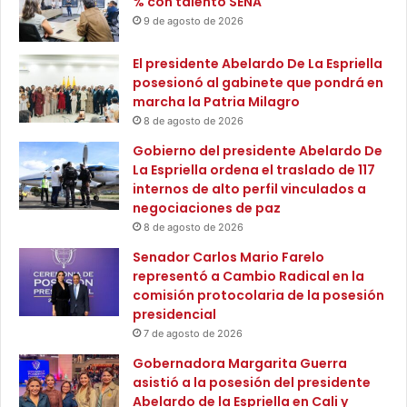
% con talento SENA
r
t
9 de agosto de 2026
a
u
r
r
El presidente Abelardo De La Espriella
e
o
posesionó al gabinete que pondrá en
l
d
marcha la Patria Milagro
D
e
í
8 de agosto de 2026
C
a
o
Gobierno del presidente Abelardo De
M
l
La Espriella ordena el traslado de 117
u
o
internos de alto perfil vinculados a
n
m
negociaciones de paz
d
b
8 de agosto de 2026
i
i
a
Senador Carlos Mario Farelo
a
l
representó a Cambio Radical en la
d
comisión protocolaria de la posesión
e
presidencial
l
7 de agosto de 2026
M
Gobernadora Margarita Guerra
e
asistió a la posesión del presidente
d
Abelardo de la Espriella en Cali y
i