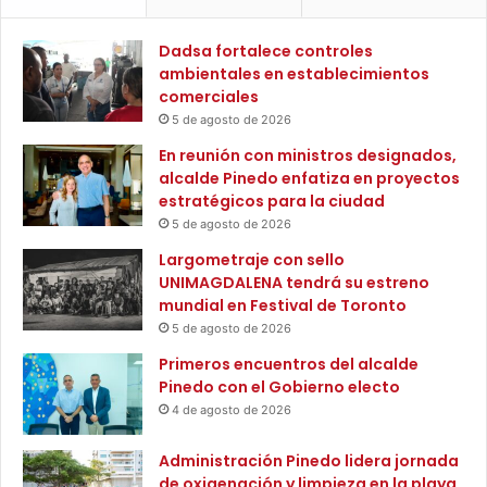
l
p
e
o
Dadsa fortalece controles
n
r
ambientales en establecimientos
t
t
comerciales
a
i
r
5 de agosto de 2026
s
j
t
En reunión con ministros designados,
u
a
alcalde Pinedo enfatiza en proyectos
n
s
estratégicos para la ciudad
t
b
5 de agosto de 2026
o
e
s
Largometraje con sello
n
a
UNIMAGDALENA tendrá su estreno
e
l
mundial en Festival de Toronto
f
a
i
5 de agosto de 2026
S
c
Primeros encuentros del alcalde
e
i
Pinedo con el Gobierno electo
l
a
4 de agosto de 2026
e
r
c
i
Administración Pinedo lidera jornada
c
o
de oxigenación y limpieza en la playa
i
s