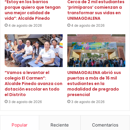
“Estoy en los barrios
Cerca de 2 mil estudiantes
r
y
porque quiero que tengan
‘primíparos’ comienzan a
a
a
una mejor calidad de
transformar sus vidas en
z
c
vida”: Alcalde Pinedo
UNIMAGDALENA
ó
u
4 de agosto de 2026
4 de agosto de 2026
n
e
d
n
e
t
C
a
a
c
r
o
t
n
a
m
“Vamos a levantar el
UNIMAGDALENA abrió sus
g
á
colegio El Carmen”:
puertas a más de 16 mil
e
Alcalde Pinedo avanza con
estudiantes en la
s
n
dotación escolar en todo
modalidad de pregrado
d
el Distrito
presencial
a
e
p
1
3 de agosto de 2026
3 de agosto de 2026
a
8
r
0
a
d
Popular
Reciente
Comentarios
a
e