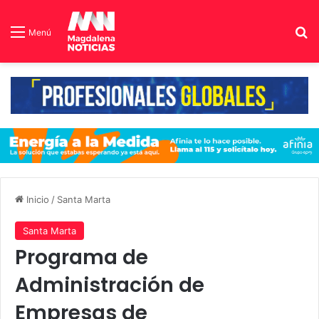
B
Menú
Inicio
/
Santa Marta
Santa Marta
Programa de
Administración de
Empresas de