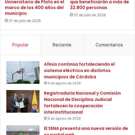
Universitario de Plato en el
que beneficiarán a más de
s
U
marco de los 400 años del
32.800 personas
d
n
municipio
31 de julio de 2026
e
i
31 de julio de 2026
l
d
B
o
a
s
n
Popular
Reciente
Comentarios
c
o
A
Afinia continúa fortaleciendo el
g
sistema eléctrico en distintos
r
municipios de Córdoba
a
6 de agosto de 2026
r
i
Registraduría Nacional y Comisión
o
Nacional de Disciplina Judicial
e
fortalecen la cooperación
n
interinstitucional
S
6 de agosto de 2026
e
El SENA presenta una nueva versión de
m
su portal web