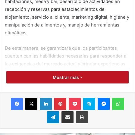
habitaciones, mesa y bar, desarrollo de actividades en
recepción y reservas para establecimientos de
alojamiento, servicio al cliente, marketing digital, higiene y
manipulación de alimentos y, manejo de herramientas
ofimáticas.
De esta manera, se garantizará que los participantes
cuenten con las habilidades necesarias para responder a
las exigencias del mercado actual y brindar experiencias
de alta calidad a los visitantes.
Mostrar más
Este esfuerzo conjunto reafirma el compromiso del
gobierno departamental con el fortalecimiento del turismo
Facebook
X
LinkedIn
Pinterest
Pocket
Skype
Messenger
WhatsApp
en Magdalena, impulsando el crecimiento económico y el
bienestar de la comunidad.
Telegram
Compartir por correo electrónico
Imprimir
Los cursos se desarrollarán de manera presencial y serán
certificados por el Sena. Las inscripciones están abiertas