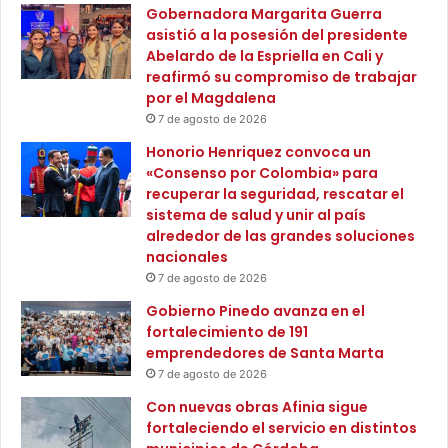
c
Gobernadora Margarita Guerra
i
asistió a la posesión del presidente
o
Abelardo de la Espriella en Cali y
d
reafirmó su compromiso de trabajar
e
por el Magdalena
e
7 de agosto de 2026
n
Honorio Henriquez convoca un
e
«Consenso por Colombia» para
r
recuperar la seguridad, rescatar el
g
sistema de salud y unir al país
í
alrededor de las grandes soluciones
a
nacionales
c
7 de agosto de 2026
o
n
Gobierno Pinedo avanza en el
f
fortalecimiento de 191
i
emprendedores de Santa Marta
a
7 de agosto de 2026
b
Con nuevas obras Afinia sigue
l
fortaleciendo el servicio en distintos
e