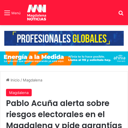
B
Menú
Inicio
/
Magdalena
Magdalena
Pablo Acuña alerta sobre
riesgos electorales en el
Magdalena y pide garantías