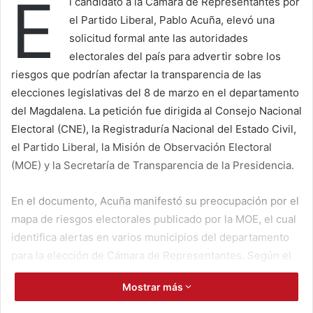
E
l candidato a la Cámara de Representantes por
el Partido Liberal, Pablo Acuña, elevó una
solicitud formal ante las autoridades
electorales del país para advertir sobre los
riesgos que podrían afectar la transparencia de las
elecciones legislativas del 8 de marzo en el departamento
del Magdalena. La petición fue dirigida al Consejo Nacional
Electoral (CNE), la Registraduría Nacional del Estado Civil,
el Partido Liberal, la Misión de Observación Electoral
(MOE) y la Secretaría de Transparencia de la Presidencia.
En el documento, Acuña manifestó su preocupación por el
mapa de riesgos electorales publicado por la MOE, el cual
identifica alertas en varios municipios del departamento
para la elección de Cámara de Representantes. Según el
informe, existen riesgos en nueve territorios, entre ellos
Mostrar más
Cerro de San Antonio, Concordia, Salamina, Tenerife,
Zapayán y Pedraza, especialmente en la subregión del río