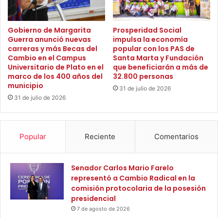
d
p
e
a
i
r
Gobierno de Margarita
Prosperidad Social
n
Guerra anunció nuevas
impulsa la economía
a
carreras y más Becas del
popular con los PAS de
f
g
Cambio en el Campus
Santa Marta y Fundación
l
a
Universitario de Plato en el
que beneficiarán a más de
u
r
marco de los 400 años del
32.800 personas
e
a
municipio
31 de julio de 2026
n
n
31 de julio de 2026
c
t
i
i
a
z
a
Popular
Reciente
Comentarios
r
u
n
Senador Carlos Mario Farelo
s
representó a Cambio Radical en la
e
comisión protocolaria de la posesión
r
presidencial
v
7 de agosto de 2026
i