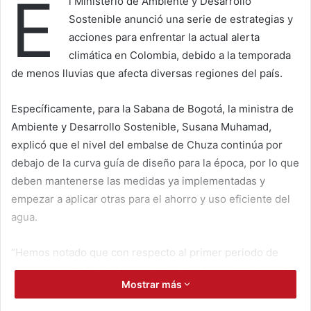
E
l Ministerio de Ambiente y Desarrollo
Sostenible anunció una serie de estrategias y
acciones para enfrentar la actual alerta
climática en Colombia, debido a la temporada
de menos lluvias que afecta diversas regiones del país.
Específicamente, para la Sabana de Bogotá, la ministra de
Ambiente y Desarrollo Sostenible, Susana Muhamad,
explicó que el nivel del embalse de Chuza continúa por
debajo de la curva guía de diseño para la época, por lo que
deben mantenerse las medidas ya implementadas y
empezar a aplicar otras para el ahorro y uso eficiente del
agua.
“Hemos notado que con respecto al primer periodo de
racionamiento, la ciudadanía va en una lógica de aumentar
Mostrar más
la demanda de agua y especialmente ahora que vamos a
entrar en estas semanas de temperaturas altas, de menos