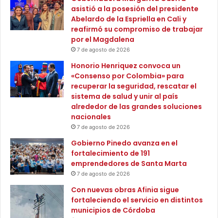
c
n
incendios forestales, heladas, deslizamientos y sobre la
asistió a la posesión del presidente
u
t
disponibilidad del recurso hídrico en los diferentes
Abelardo de la Espriella en Cali y
l
o
reafirmó su compromiso de trabajar
embalses, con especial énfasis en la Sabana de Bogotá.
t
d
por el Magdalena
u
e
7 de agosto de 2026
r
“Queremos informar sobre el estado de los pronósticos y
l
Honorio Henriquez convoca un
a
F
alertas climáticas para Colombia, estaremos haciendo este
«Consenso por Colombia» para
l
o
balance mensualmente, porque recuerden que, aunque
recuperar la seguridad, rescatar el
r
podemos dar una visión de tres meses, nuestras gafas
sistema de salud y unir al país
o
alrededor de las grandes soluciones
están realmente afinadas para poder tener claridad mes a
I
nacionales
n
mes”, afirmó Muhamad.
t
7 de agosto de 2026
e
Gobierno Pinedo avanza en el
A propósito, Ghisliane Echeverry, directora del Instituto de
r
fortalecimiento de 191
Hidrología, Meteorología y Estudios Ambientales (IDEAM),
n
emprendedores de Santa Marta
a
mencionó que en enero se mantendrán las bajas
7 de agosto de 2026
c
precipitaciones y pueden incrementarse las alertas por
i
Con nuevas obras Afinia sigue
incendios; en febrero, gran parte del país va a tener
o
fortaleciendo el servicio en distintos
precipitaciones por encima de lo normal en las regiones
n
municipios de Córdoba