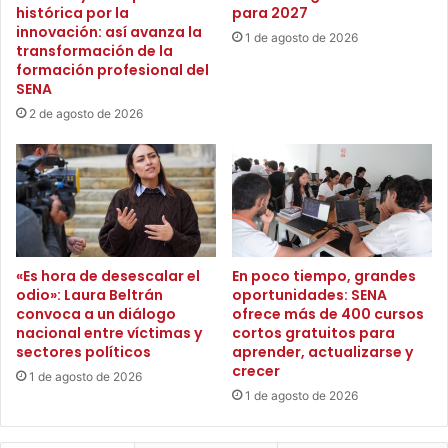
i
i
histórica por la
para 2027
c
ó
innovación: así avanza la
1 de agosto de 2026
a
transformación de la
n
formación profesional del
p
d
SENA
a
e
r
l
2 de agosto de 2026
a
P
l
r
a
i
d
m
i
e
s
r
c
P
«Es hora de desescalar el
En poco tiempo, grandes
u
l
odio»: Laura Beltrán
oportunidades: SENA
s
a
convoca a un diálogo
ofrece más de 400 cursos
i
n
nacional entre víctimas y
cortos gratuitos para
ó
d
sectores políticos
aprender, actualizarse y
n
e
crecer
1 de agosto de 2026
p
A
1 de agosto de 2026
ú
c
b
c
l