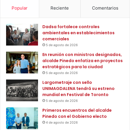
i
i
ó
Popular
Reciente
Comentarios
c
n
a
d
y
e
Dadsa fortalece controles
p
J
ambientales en establecimientos
a
u
comerciales
r
v
5 de agosto de 2026
t
e
En reunión con ministros designados,
i
n
alcalde Pinedo enfatiza en proyectos
c
t
estratégicos para la ciudad
i
u
p
5 de agosto de 2026
d
a
,
Largometraje con sello
t
P
UNIMAGDALENA tendrá su estreno
i
a
mundial en Festival de Toronto
v
z
5 de agosto de 2026
a
y
Primeros encuentros del alcalde
S
Pinedo con el Gobierno electo
e
g
4 de agosto de 2026
u