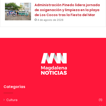
r
Administración Pinedo lidera jornada
i
de oxigenación y limpieza en la playa
d
de Los Cocos tras la Fiesta del Mar
a
4 de agosto de 2026
d
Categorías
Cultura
(1)