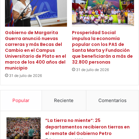
o
“Estas acciones son una muestra de cómo la tierra no solo
r
m
e
representa desarrollo económico, sino también justicia
p
s
social. Estamos garantizando que miles de familias
l
i
campesinas tengan acceso a un futuro digno”, concluyó
e
d
Gobierno de Margarita
Prosperidad Social
j
Guerra anunció nuevas
impulsa la economía
Patricia Caicedo, destacando que el compromiso de la
e
o
carreras y más Becas del
popular con los PAS de
n
UGT Magdalena con la reforma agraria continuará siendo
Cambio en el Campus
Santa Marta y Fundación
c
t
firme en el próximo año.
Universitario de Plato en el
que beneficiarán a más de
e
e
marco de los 400 años del
32.800 personas
n
d
municipio
a
31 de julio de 2026
e
31 de julio de 2026
g
E
o
x
s
p
o
o
Popular
Reciente
Comentarios
M
r
a
t
c
a
”La tierra no miente”: 25
h
c
departamentos recibieron tierras en
a
i
el remate del Gobierno Petro
c
o