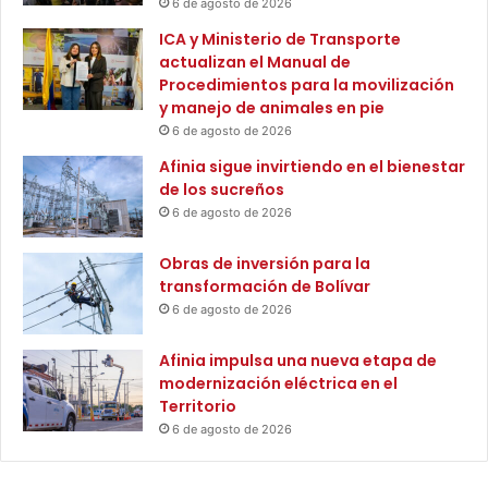
6 de agosto de 2026
h
n
o
e
ICA y Ministerio de Transporte
e
s
actualizan el Manual de
n
d
Procedimientos para la movilización
S
e
y manejo de animales en pie
u
P
6 de agosto de 2026
c
r
Afinia sigue invirtiendo en el bienestar
r
o
de los sucreños
e
C
6 de agosto de 2026
p
o
a
l
r
Obras de inversión para la
o
a
transformación de Bolívar
m
c
b
6 de agosto de 2026
a
i
m
a
Afinia impulsa una nueva etapa de
p
modernización eléctrica en el
e
Territorio
s
6 de agosto de 2026
i
n
o