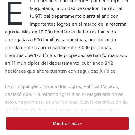
E
n un hecho sin precedentes para el campo del
Magdalena, la Unidad de Gestión Territorial
(UGT) del departamento cierra el año con
importantes logros en el marco de la reforma
agraria. Más de 10,000 hectáreas de tierras han sido
entregadas a 600 familias campesinas, beneficiando
directamente a aproximadamente 3,000 personas,
mientras que 177 títulos de propiedad se han formalizado
en 11 municipios del departamento, cubriendo 842
hectáreas que ahora cuentan con seguridad jurídica.
La principal gestora de estos logros, Patricia Caicedo,
destacó que: “La reforma agraria en el Magdalena no es
solo una promesa, es una realidad. Con la constitución de
los 30 comités de reforma agraria, hemos alcanzado el
100% de la meta establecida en 2024, asegurando que los
Mostrar más
campesinos sean los protagonistas en las decisiones
sobre el uso y la distribución de la tierra”.