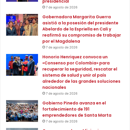
presidencial
c
l
«Hoy queremos darles gracias, presidente Petro y director
a
7 de agosto de 2026
l
e
o
Felipe Harman, porque para nosotros la tierra significa
Gobernadora Margarita Guerra
n
n
más que una propiedad, representa la oportunidad de
asistió a la posesión del presidente
C
e
Abelardo de la Espriella en Cali y
producir alimentos, generar ingresos y cambiarle la vida a
e
s
reafirmó su compromiso de trabajar
nuestros hijos y nietos. Gracias por mirar hacia los
s
p
por el Magdalena
a
territorios rurales”, afirmó Yulieth Uribe, lideresa
a
7 de agosto de 2026
r
r
campesina beneficiaria de tierras.
Honorio Henriquez convoca un
a
«Consenso por Colombia» para
a
Con su equipo de profesionales y técnicos, Harman
recuperar la seguridad, rescatar el
p
también logró saldar una deuda histórica con las
sistema de salud y unir al país
o
alrededor de las grandes soluciones
y
comunidades étnicas al ampliarles 110 resguardos
nacionales
a
indígenas, constituirles 150 resguardos y titularles 104
r
7 de agosto de 2026
consejos comunitarios afrodescendientes, reconociendo
i
Gobierno Pinedo avanza en el
así los derechos territoriales sobre 1.604.702 hectáreas.
n
fortalecimiento de 191
v
emprendedores de Santa Marta
e
Adicional a ello, con su trabajo incansable 24/7, el director
7 de agosto de 2026
r
de la Agencia le apostó de manera decidida a destrabar
s