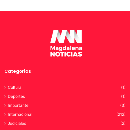
e
r
t
u
r
a
e
s
p
e
c
Categorías
i
a
l
Cultura
(1)
Deportes
(1)
Importante
(3)
Internacional
(212)
Judiciales
(2)