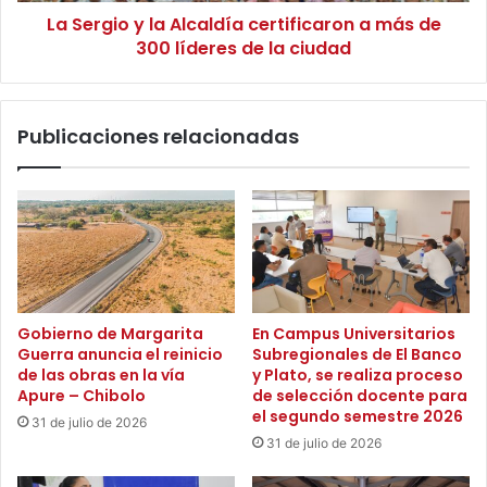
n
La Sergio y la Alcaldía certificaron a más de
l
f
300 líderes de la ciudad
a
o
A
r
l
m
c
Publicaciones relacionadas
a
a
t
l
i
d
v
í
o
a
d
c
e
e
l
r
a
t
Gobierno de Margarita
En Campus Universitarios
t
i
Guerra anuncia el reinicio
Subregionales de El Banco
e
f
de las obras en la vía
y Plato, se realiza proceso
l
i
Apure – Chibolo
de selección docente para
e
c
el segundo semestre 2026
31 de julio de 2026
v
a
31 de julio de 2026
i
r
s
o