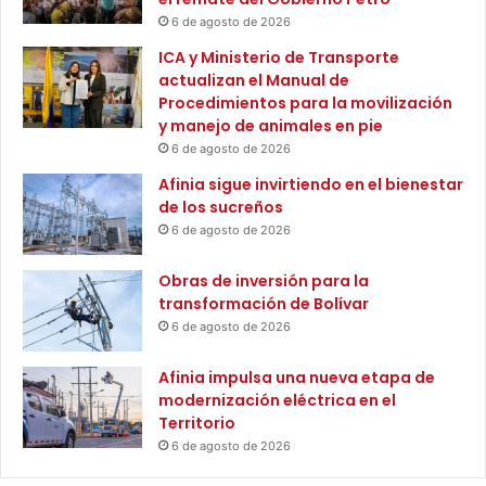
t
c
6 de agosto de 2026
i
i
n
u
ICA y Ministerio de Transporte
a
d
actualizan el Manual de
y
a
Procedimientos para la movilización
r
d
y manejo de animales en pie
e
6 de agosto de 2026
a
Afinia sigue invirtiendo en el bienestar
l
de los sucreños
i
6 de agosto de 2026
z
ó
l
Obras de inversión para la
a
transformación de Bolívar
m
6 de agosto de 2026
e
j
Afinia impulsa una nueva etapa de
o
modernización eléctrica en el
r
Territorio
c
6 de agosto de 2026
o
b