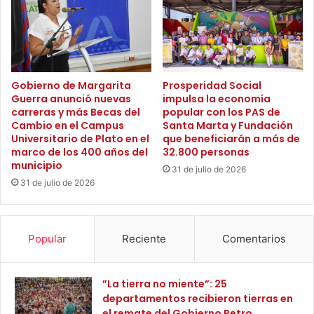
i
n
ó
a
n
m
p
á
ú
s
b
d
Gobierno de Margarita
Prosperidad Social
l
Guerra anunció nuevas
impulsa la economía
e
carreras y más Becas del
popular con los PAS de
i
3
Cambio en el Campus
Santa Marta y Fundación
c
0
Universitario de Plato en el
que beneficiarán a más de
a
0
marco de los 400 años del
32.800 personas
d
l
municipio
31 de julio de 2026
e
í
31 de julio de 2026
A
d
m
e
é
r
r
e
Popular
Reciente
Comentarios
i
s
c
d
a
e
”La tierra no miente”: 25
L
l
departamentos recibieron tierras en
a
a
el remate del Gobierno Petro