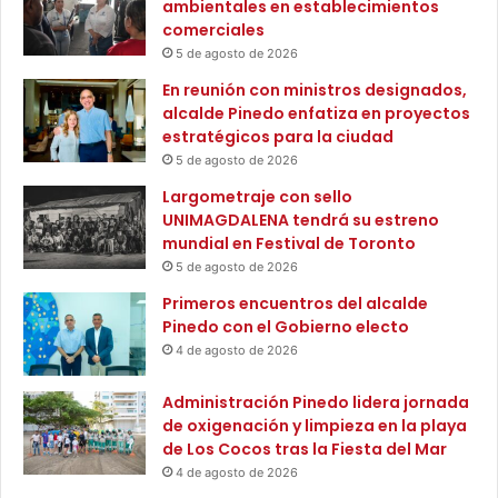
ambientales en establecimientos
e
m
comerciales
r
n
í
5 de agosto de 2026
i
a
f
En reunión con ministros designados,
,
i
alcalde Pinedo enfatiza en proyectos
p
c
estratégicos para la ciudad
e
a
5 de agosto de 2026
i
d
n
Largometraje con sello
o
a
UNIMAGDALENA tendrá su estreno
s
d
mundial en Festival de Toronto
p
o
o
5 de agosto de 2026
i
r
Primeros encuentros del alcalde
n
l
Pinedo con el Gobierno electo
f
a
4 de agosto de 2026
a
s
n
l
Administración Pinedo lidera jornada
t
l
de oxigenación y limpieza en la playa
i
u
de Los Cocos tras la Fiesta del Mar
l
v
y
4 de agosto de 2026
i
c
a