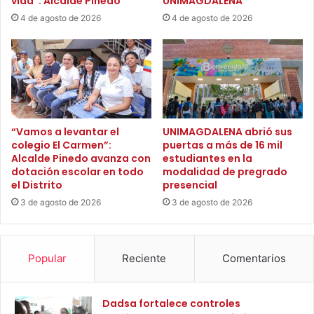
vida”: Alcalde Pinedo
UNIMAGDALENA
j
o
4 de agosto de 2026
4 de agosto de 2026
e
e
r
n
e
t
s
r
e
e
n
g
c
a
u
m
“Vamos a levantar el
UNIMAGDALENA abrió sus
r
a
colegio El Carmen”:
puertas a más de 16 mil
s
Alcalde Pinedo avanza con
estudiantes en la
t
o
dotación escolar en todo
modalidad de pregrado
e
el Distrito
presencial
s
r
d
i
3 de agosto de 2026
3 de agosto de 2026
e
a
p
l
e
e
Popular
Reciente
Comentarios
l
s
u
a
q
d
Dadsa fortalece controles
u
a