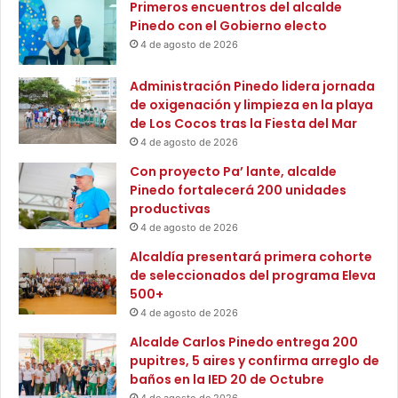
Primeros encuentros del alcalde
o
ó
agrícolas y abrir la posibilidad de convertirlos en
Pinedo con el Gobierno electo
t
n
biocombustible.
4 de agosto de 2026
e
d
r
e
Administración Pinedo lidera jornada
Las doctoras y jóvenes investigadora de esta Institución
o
1
de oxigenación y limpieza en la playa
s
.
tuvieron la oportunidad de compartir los avances y
de Los Cocos tras la Fiesta del Mar
a
5
resultados de investigaciones en áreas como ciencias
t
4 de agosto de 2026
2
básicas, salud, educación, ingeniería, medio ambiente y
r
3
Con proyecto Pa’ lante, alcalde
estudios sociales, destacando una vez más el aporte que
a
a
Pinedo fortalecerá 200 unidades
v
s
realiza la Universidad del Magdalena al ecosistema
productivas
é
p
nacional de Ciencia, Tecnología e Innovación.
4 de agosto de 2026
s
i
d
Alcaldía presentará primera cohorte
r
La ingeniera ambiental y sanitaria Sheimy Lozano
e
de seleccionados del programa Eleva
a
C
Bustamante, joven investigadora Orquídea 2025 y
500+
n
a
t
4 de agosto de 2026
miembro del Grupo GIMSA de la Universidad, aseguró que
s
e
“uno de los mayores aprendizajes es conocer mujeres de
Alcalde Carlos Pinedo entrega 200
a
s
pupitres, 5 aires y confirma arreglo de
todos los campos de la ciencia y reconocer que somos
s
baños en la IED 20 de Octubre
C
capaces de liderar proyectos de gran importancia y
4 de agosto de 2026