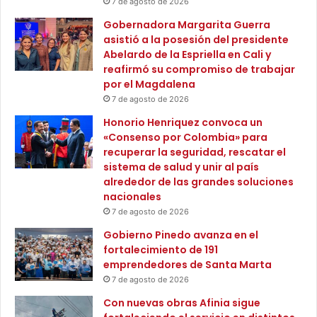
7 de agosto de 2026
A
e
G
l
Gobernadora Margarita Guerra
D
p
asistió a la posesión del presidente
A
a
Abelardo de la Espriella en Cali y
L
í
reafirmó su compromiso de trabajar
E
s
por el Magdalena
N
7 de agosto de 2026
A
Honorio Henriquez convoca un
«Consenso por Colombia» para
recuperar la seguridad, rescatar el
sistema de salud y unir al país
alrededor de las grandes soluciones
nacionales
7 de agosto de 2026
Gobierno Pinedo avanza en el
fortalecimiento de 191
emprendedores de Santa Marta
7 de agosto de 2026
Con nuevas obras Afinia sigue