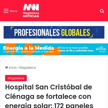
B
Menú
Inicio
/
Magdalena
Magdalena
Hospital San Cristóbal de
Ciénaga se fortalece con
energía solar: 172 paneles