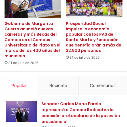
l
m
a
e
i
t
n
i
Gobierno de Margarita
Prosperidad Social
t
Guerra anunció nuevas
impulsa la economía
d
carreras y más Becas del
popular con los PAS de
e
o
Cambio en el Campus
Santa Marta y Fundación
r
s
Universitario de Plato en el
que beneficiarán a más de
c
c
marco de los 400 años del
32.800 personas
u
o
municipio
31 de julio de 2026
l
n
31 de julio de 2026
t
e
u
l
r
p
a
r
Popular
Reciente
Comentarios
l
o
d
g
e
r
Senador Carlos Mario Farelo
U
e
representó a Cambio Radical en la
N
s
comisión protocolaria de la posesión
I
o
presidencial
M
d