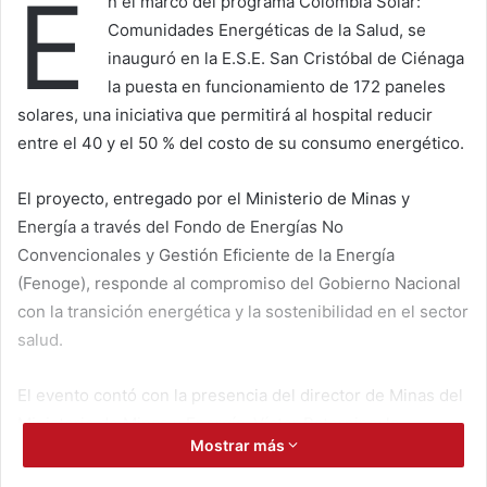
E
n el marco del programa Colombia Solar:
Comunidades Energéticas de la Salud, se
inauguró en la E.S.E. San Cristóbal de Ciénaga
la puesta en funcionamiento de 172 paneles
solares, una iniciativa que permitirá al hospital reducir
entre el 40 y el 50 % del costo de su consumo energético.
El proyecto, entregado por el Ministerio de Minas y
Energía a través del Fondo de Energías No
Convencionales y Gestión Eficiente de la Energía
(Fenoge), responde al compromiso del Gobierno Nacional
con la transición energética y la sostenibilidad en el sector
salud.
El evento contó con la presencia del director de Minas del
Ministerio de Minas y Energía, Víctor Paternina; la
Mostrar más
directora del Fenoge, Ángela Álvarez, y la gerente de la
E.S.E. San Cristóbal de Ciénaga, Zenaida Ortíz, quienes