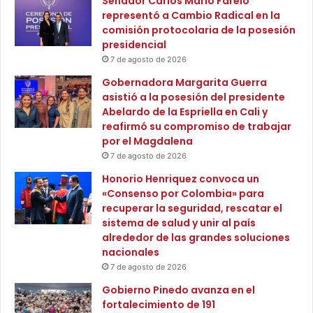
Senador Carlos Mario Farelo
De esta forma, el compromiso de la administración de
e
representó a Cambio Radical en la
e
d
Carlos Pinedo Cuello, se refleja en las cifras y la
comisión protocolaria de la posesión
n
o
implementación con disciplina de una de las estrategias
presidencial
S
e
de acceso y permanencia educativas, como lo es el
a
7 de agosto de 2026
n
Programa de Alimentación Escolar.
b
t
Gobernadora Margarita Guerra
a
r
asistió a la posesión del presidente
n
e
Abelardo de la Espriella en Cali y
a
g
reafirmó su compromiso de trabajar
l
a
por el Magdalena
a
5
7 de agosto de 2026
r
0
g
Honorio Henriquez convoca un
0
a
«Consenso por Colombia» para
t
g
recuperar la seguridad, rescatar el
í
r
sistema de salud y unir al país
t
a
alrededor de las grandes soluciones
u
c
nacionales
l
i
o
7 de agosto de 2026
a
s
Gobierno Pinedo avanza en el
s
d
fortalecimiento de 191
a
e