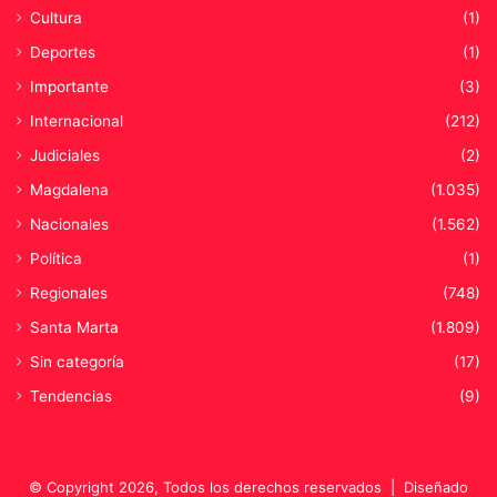
d
Cultura
(1)
e
Deportes
(1)
f
a
Importante
(3)
m
Internacional
(212)
i
l
Judiciales
(2)
i
Magdalena
(1.035)
a
s
Nacionales
(1.562)
s
Política
(1)
a
m
Regionales
(748)
a
Santa Marta
(1.809)
r
i
Sin categoría
(17)
a
Tendencias
(9)
s
© Copyright 2026, Todos los derechos reservados |
Diseñado