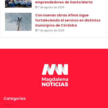
emprendedores de Santa Marta
l
p
7 de agosto de 2026
M
r
i
o
Con nuevas obras Afinia sigue
n
p
fortaleciendo el servicio en distintos
i
i
municipios de Córdoba
s
e
7 de agosto de 2026
t
d
e
a
r
d
i
a
o
i
d
g
e
u
I
a
n
l
t
n
e
ú
r
m
i
e
Categorías
o
r
r
o