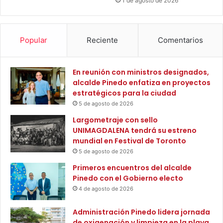
1 de agosto de 2026
r
c
a
o
m
g
a
e
Popular
Reciente
Comentarios
d
l
e
a
p
p
En reunión con ministros designados,
o
r
alcalde Pinedo enfatiza en proyectos
r
e
estratégicos para la ciudad
t
s
5 de agosto de 2026
i
e
Largometraje con sello
v
n
UNIMAGDALENA tendrá su estreno
o
c
mundial en Festival de Toronto
‘
i
C
5 de agosto de 2026
a
a
d
Primeros encuentros del alcalde
m
e
Pinedo con el Gobierno electo
b
l
4 de agosto de 2026
i
M
a
i
Administración Pinedo lidera jornada
y
n
de oxigenación y limpieza en la playa