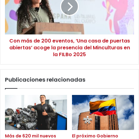
n
m
e
á
n
s
s
d
e
e
s
2
l
Con más de 200 eventos, ‘Una casa de puertas
0
e
abiertas’ acoge la presencia del Minculturas en
0
d
e
la FILBo 2025
i
v
j
e
e
n
Publicaciones relacionadas
r
t
o
o
n
s
s
,
í
‘
a
U
u
n
n
a
a
c
Más de 620 mil nuevos
El próximo Gobierno
v
a