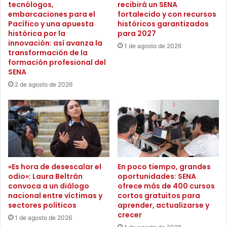
tecnólogos,
recibirá un SENA
i
s
embarcaciones para el
fortalecido y con recursos
d
a
Pacífico y una apuesta
históricos garantizados
a
d
histórica por la
para 2027
s
e
innovación: así avanza la
1 de agosto de 2026
a
transformación de la
p
l
formación profesional del
u
SENA
u
e
d
r
2 de agosto de 2026
a
t
b
a
l
s
e
a
c
b
o
i
n
e
«Es hora de desescalar el
En poco tiempo, grandes
e
r
odio»: Laura Beltrán
oportunidades: SENA
l
t
convoca a un diálogo
ofrece más de 400 cursos
p
a
nacional entre víctimas y
cortos gratuitos para
r
s
sectores políticos
aprender, actualizarse y
o
’
crecer
1 de agosto de 2026
g
a