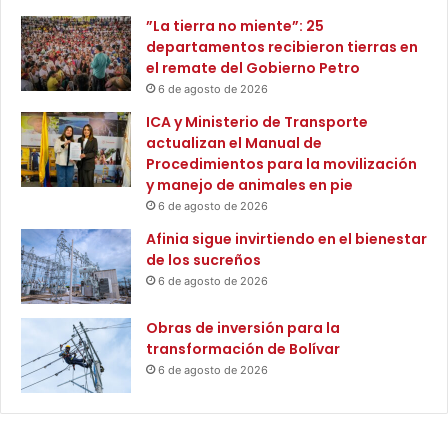
v
o
”La tierra no miente”: 25
o
f
departamentos recibieron tierras en
s
r
el remate del Gobierno Petro
a
í
6 de agosto de 2026
f
o
u
ICA y Ministerio de Transporte
y
n
actualizan el Manual de
l
c
Procedimientos para la movilización
a
i
y manejo de animales en pie
e
o
n
6 de agosto de 2026
n
t
Afinia sigue invirtiendo en el bienestar
a
r
de los sucreños
r
e
6 de agosto de 2026
i
g
o
a
Obras de inversión para la
s
d
transformación de Bolívar
q
e
u
6 de agosto de 2026
d
e
o
s
s
e
a