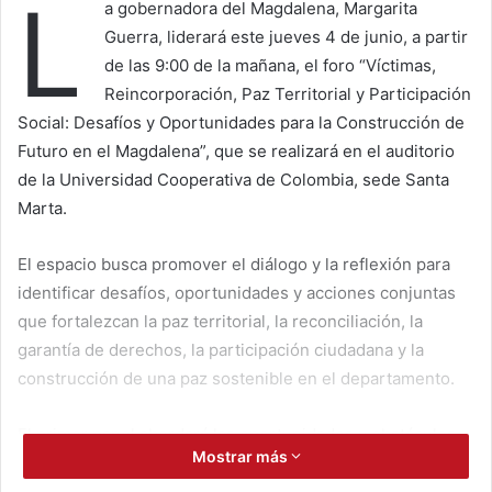
L
a gobernadora del Magdalena, Margarita
Guerra, liderará este jueves 4 de junio, a partir
de las 9:00 de la mañana, el foro “Víctimas,
Reincorporación, Paz Territorial y Participación
Social: Desafíos y Oportunidades para la Construcción de
Futuro en el Magdalena”, que se realizará en el auditorio
de la Universidad Cooperativa de Colombia, sede Santa
Marta.
El espacio busca promover el diálogo y la reflexión para
identificar desafíos, oportunidades y acciones conjuntas
que fortalezcan la paz territorial, la reconciliación, la
garantía de derechos, la participación ciudadana y la
construcción de una paz sostenible en el departamento.
El primer panel abordará las oportunidades y obstáculos
Mostrar más
del proceso de reincorporación en el Magdalena y contará
con la participación de la gobernador; Gloria Cuartas,