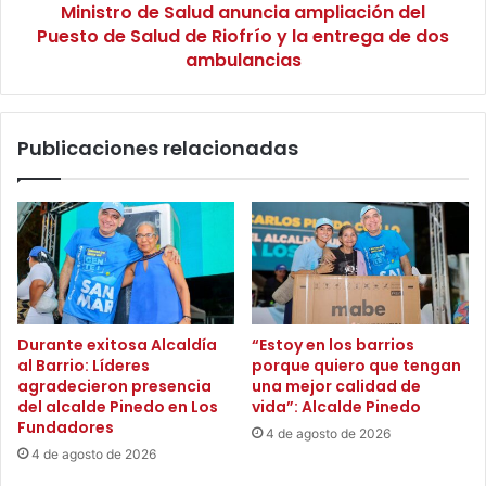
r
Ministro de Salud anuncia ampliación del
e
r
Puesto de Salud de Riofrío y la entrega de dos
S
a
a
ambulancias
p
l
r
u
o
d
m
Publicaciones relacionadas
a
u
n
e
u
v
n
e
c
e
i
l
a
u
a
s
m
Durante exitosa Alcaldía
“Estoy en los barrios
o
p
al Barrio: Líderes
porque quiero que tengan
d
l
agradecieron presencia
una mejor calidad de
e
i
del alcalde Pinedo en Los
vida”: Alcalde Pinedo
l
a
Fundadores
4 de agosto de 2026
a
c
4 de agosto de 2026
b
i
i