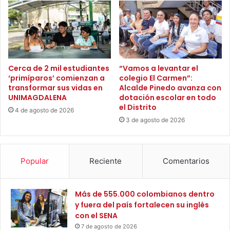
ó
c
n
i
d
c
e
l
l
e
P
t
u
Cerca de 2 mil estudiantes
“Vamos a levantar el
a
‘primíparos’ comienzan a
colegio El Carmen”:
e
y
transformar sus vidas en
Alcalde Pinedo avanza con
s
UNIMAGDALENA
dotación escolar en todo
o
t
el Distrito
t
o
4 de agosto de 2026
o
3 de agosto de 2026
d
r
e
g
S
a
a
Popular
Reciente
Comentarios
i
l
n
u
c
d
Más de 555.000 colombianos dentro
e
d
y fuera del país fortalecen su inglés
n
e
con el SENA
t
R
i
7 de agosto de 2026
i