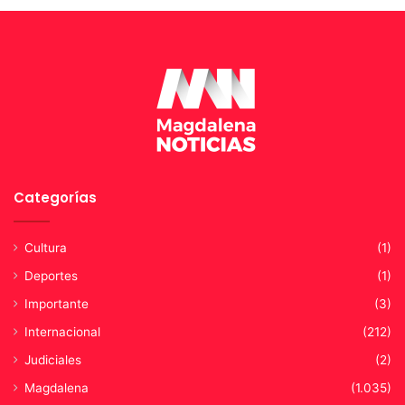
t
m
r
b
a
u
s
l
l
a
a
n
d
c
e
i
n
a
e
s
Categorías
n
e
l
Cultura
(1)
l
a
Deportes
(1)
a
Importante
(3)
s
u
Internacional
(212)
p
Judiciales
(2)
u
e
Magdalena
(1.035)
s