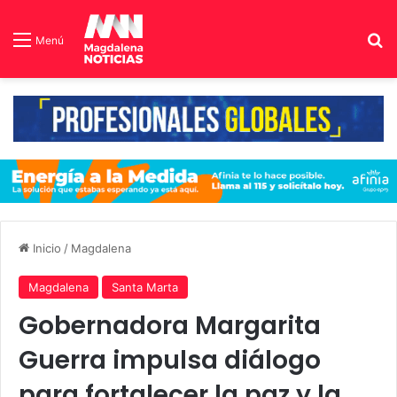
B
Menú
Inicio
/
Magdalena
Magdalena
Santa Marta
Gobernadora Margarita
Guerra impulsa diálogo
para fortalecer la paz y la