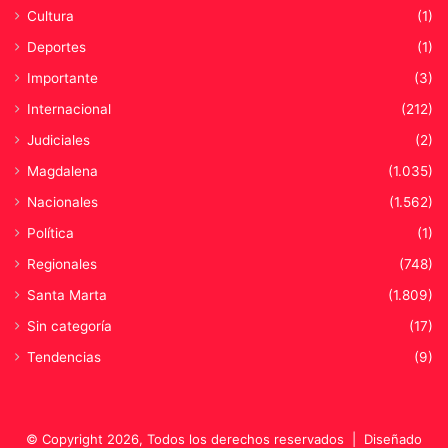
t
e
Cultura
(1)
u
r
Deportes
(1)
n
o
i
Importante
(3)
d
Internacional
(212)
a
d
Judiciales
(2)
e
Magdalena
(1.035)
s
,
Nacionales
(1.562)
N
Política
(1)
o
a
Regionales
(748)
l
Santa Marta
(1.809)
r
Sin categoría
(17)
e
c
Tendencias
(9)
l
u
t
a
© Copyright 2026, Todos los derechos reservados |
Diseñado