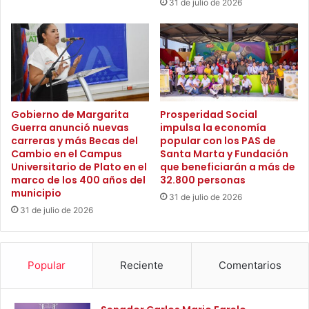
31 de julio de 2026
l
a
a
r
c
a
i
f
ó
o
n
r
d
t
e
a
Gobierno de Margarita
Prosperidad Social
m
Guerra anunció nuevas
impulsa la economía
l
e
carreras y más Becas del
popular con los PAS de
e
Cambio en el Campus
Santa Marta y Fundación
n
c
Universitario de Plato en el
que beneficiarán a más de
o
e
marco de los 400 años del
32.800 personas
r
r
municipio
e
31 de julio de 2026
,
31 de julio de 2026
s
d
i
e
n
s
d
d
Popular
Reciente
Comentarios
í
e
g
l
e
a