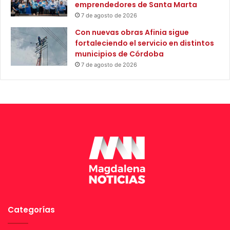
c
emprendedores de Santa Marta
e
i
7 de agosto de 2026
s
ó
t
Con nuevas obras Afinia sigue
n
r
fortaleciendo el servicio en distintos
d
a
municipios de Córdoba
e
t
7 de agosto de 2026
l
e
a
g
v
i
i
a
o
“
l
S
e
í
n
a
c
l
i
a
a
s
d
o
e
p
g
Categorías
o
é
r
n