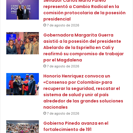
Senador Carlos Mario Farelo
n
s
representó a Cambio Radical en la
a
c
comisión protocolaria de la posesión
s
o
presidencial
a
m
7 de agosto de 2026
g
u
r
n
Gobernadora Margarita Guerra
u
i
asistió a la posesión del presidente
p
d
Abelardo de la Espriella en Cali y
o
a
reafirmó su compromiso de trabajar
s
d
por el Magdalena
a
e
7 de agosto de 2026
r
s
Honorio Henriquez convoca un
m
,
«Consenso por Colombia» para
a
l
recuperar la seguridad, rescatar el
d
a
sistema de salud y unir al país
o
p
alrededor de las grandes soluciones
s
r
nacionales
c
e
o
7 de agosto de 2026
v
n
e
Gobierno Pinedo avanza en el
l
n
fortalecimiento de 191
a