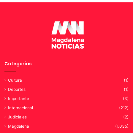
n
a
r
i
n
i
c
i
o
d
Categorías
e
o
b
Cultura
(1)
r
a
Deportes
(1)
d
Importante
(3)
e
l
Internacional
(212)
t
Judiciales
(2)
r
a
Magdalena
(1.035)
m