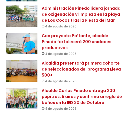
i
p
Administración Pinedo lidera jornada
c
o
de oxigenación y limpieza en la playa
a
J
de Los Cocos tras la Fiesta del Mar
A
4 de agosto de 2026
C
U
Con proyecto Pa’ lante, alcalde
R
Pinedo fortalecerá 200 unidades
S
productivas
A
4 de agosto de 2026
S
Alcaldía presentará primera cohorte
E
de seleccionados del programa Eleva
p
500+
a
r
4 de agosto de 2026
a
Alcalde Carlos Pinedo entrega 200
c
pupitres, 5 aires y confirma arreglo de
o
baños en la IED 20 de Octubre
o
4 de agosto de 2026
r
d
i