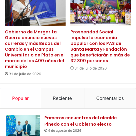
m
s
a
e
y
n
o
t
r
a
Gobierno de Margarita
Prosperidad Social
d
n
Guerra anunció nuevas
impulsa la economía
e
carreras y más Becas del
popular con los PAS de
t
Cambio en el Campus
Santa Marta y Fundación
l
e
Universitario de Plato en el
que beneficiarán a más de
e
s
marco de los 400 años del
32.800 personas
g
d
municipio
a
31 de julio de 2026
e
31 de julio de 2026
c
I
i
N
ó
V
n
I
Popular
Reciente
Comentarios
t
A
u
S
r
y
Primeros encuentros del alcalde
í
G
Pinedo con el Gobierno electo
s
r
4 de agosto de 2026
t
u