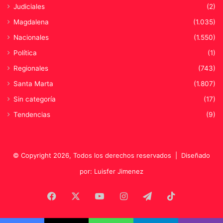
Judiciales
(2)
r
a
Magdalena
(1.035)
e
Nacionales
(1.550)
s
t
Política
(1)
a
Regionales
(743)
b
l
Santa Marta
(1.807)
e
Sin categoría
(17)
c
Tendencias
(9)
e
r
a
l
© Copyright 2026, Todos los derechos reservados |
Diseñado
i
a
por: Luisfer Jimenez
n
z
Facebook
X
YouTube
Instagram
Telegram
TikTok
a
s
q