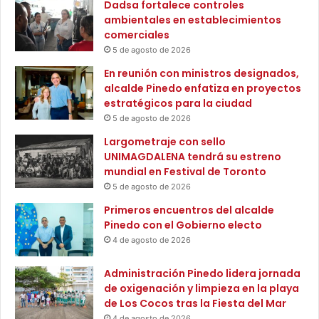
Dadsa fortalece controles
m
e
ambientales en establecimientos
b
ñ
comerciales
i
o
5 de agosto de 2026
o
U
y
En reunión con ministros designados,
n
t
alcalde Pinedo enfatiza en proyectos
i
r
estratégicos para la ciudad
ó
a
5 de agosto de 2026
n
n
M
Largometraje con sello
s
a
UNIMAGDALENA tendrá su estreno
f
g
mundial en Festival de Toronto
o
d
5 de agosto de 2026
r
a
m
Primeros encuentros del alcalde
l
a
Pinedo con el Gobierno electo
e
c
n
4 de agosto de 2026
i
a
ó
v
Administración Pinedo lidera jornada
n
s
de oxigenación y limpieza en la playa
e
.
de Los Cocos tras la Fiesta del Mar
n
A
4 de agosto de 2026