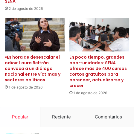
SENA
r
o
i
2 de agosto de 2026
Febrero 11 – Mesa Técnica Estadística
c
d
e
a
r
d
Febrero 14 – Consejo Nacional del Arroz
l
p
a
a
Febrero 17 – Mesa territorial Tolima
e
r
x
a
p
«Es hora de desescalar el
En poco tiempo, grandes
e
odio»: Laura Beltrán
oportunidades: SENA
e
l
convoca a un diálogo
ofrece más de 400 cursos
r
c
nacional entre víctimas y
cortos gratuitos para
i
l
sectores políticos
aprender, actualizarse y
e
á
crecer
1 de agosto de 2026
n
s
1 de agosto de 2026
c
i
i
c
a
o
d
c
Popular
Reciente
Comentarios
e
o
c
s
a
t