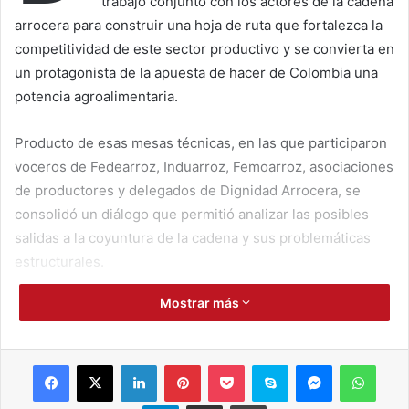
trabajo conjunto con los actores de la cadena
arrocera para construir una hoja de ruta que fortalezca la
competitividad de este sector productivo y se convierta en
un protagonista de la apuesta de hacer de Colombia una
potencia agroalimentaria.
Producto de esas mesas técnicas, en las que participaron
voceros de Fedearroz, Induarroz, Femoarroz, asociaciones
de productores y delegados de Dignidad Arrocera, se
consolidó un diálogo que permitió analizar las posibles
salidas a la coyuntura de la cadena y sus problemáticas
estructurales.
Mostrar más
Una de las primeras decisiones tras estos encuentros es
la activación extraordinaria de la Mesa Técnica de
Estadística, que se reunirá el próximo 11 de febrero. Esta
Facebook
X
LinkedIn
Pinterest
Pocket
Skype
Messenger
WhatsApp
instancia entregará datos que facilitarán la toma de
decisiones técnicas para impulsar la cadena.
Telegram
Compartir por correo electrónico
Imprimir