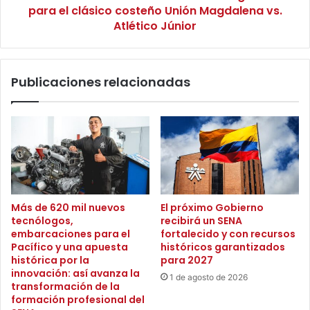
organizar las áreas de especial protección ambiental y
a
para el clásico costeño Unión Magdalena vs.
r
mejorar las dinámicas del mercado.
r
e
Atlético Júnior
o
f
n
u
Considerando las existencias actuales del cereal también
e
e
se impulsará que los pequeños productores puedan
l
Publicaciones relacionadas
r
vender mediante el mecanismo de compras públicas
M
z
a
locales.
a
g
m
d
e
En ese sentido, también se está consolidando una
a
d
campaña de fomento al consumo que tendrá participación
l
i
de los gremios, productores y de la industria liderada por
e
d
n
el Gobierno Nacional.
a
Más de 620 mil nuevos
El próximo Gobierno
a
s
tecnólogos,
recibirá un SENA
p
d
Las próximas mesas
embarcaciones para el
fortalecido y con recursos
a
e
Pacífico y una apuesta
históricos garantizados
r
s
histórica por la
para 2027
a
Febrero 5 – Deudas crediticias
e
innovación: así avanza la
1 de agosto de 2026
c
transformación de la
g
o
formación profesional del
u
Febrero 10 – Mesa de contrabando
n