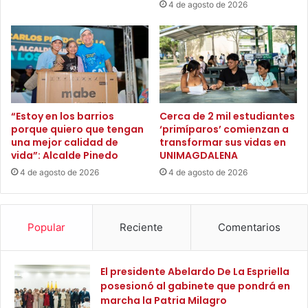
profesionales, sino que transforma vidas y familias
4 de agosto de 2026
t
i
enteras.
e
c
n
a
c
a
i
C
a
a
s
r
l
l
“Estoy en los barrios
Cerca de 2 mil estudiantes
a
porque quiero que tengan
‘primíparos’ comienzan a
o
una mejor calidad de
transformar sus vidas en
b
s
vida”: Alcalde Pinedo
UNIMAGDALENA
o
P
r
i
4 de agosto de 2026
4 de agosto de 2026
a
n
l
e
e
d
Popular
Reciente
Comentarios
s
o
d
C
e
u
El presidente Abelardo De La Espriella
c
e
posesionó al gabinete que pondrá en
o
l
marcha la Patria Milagro
l
l