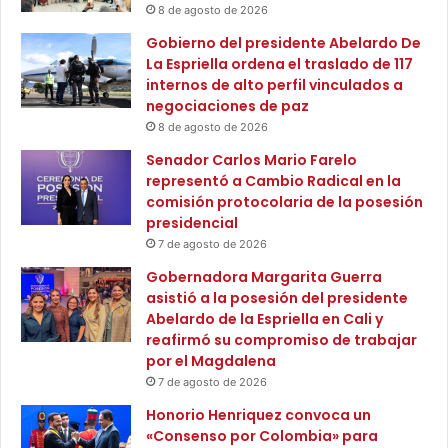
o
8 de agosto de 2026
o
m
c
Gobierno del presidente Abelardo De
b
o
La Espriella ordena el traslado de 117
i
m
internos de alto perfil vinculados a
a
o
negociaciones de paz
n
a
8 de agosto de 2026
a
l
s
Senador Carlos Mario Farelo
c
y
representó a Cambio Radical en la
a
c
comisión protocolaria de la posesión
l
o
presidencial
d
l
e
7 de agosto de 2026
o
d
Gobernadora Margarita Guerra
m
e
asistió a la posesión del presidente
b
S
Abelardo de la Espriella en Cali y
i
a
reafirmó su compromiso de trabajar
a
n
por el Magdalena
n
t
7 de agosto de 2026
o
a
s
M
Honorio Henriquez convoca un
r
a
«Consenso por Colombia» para