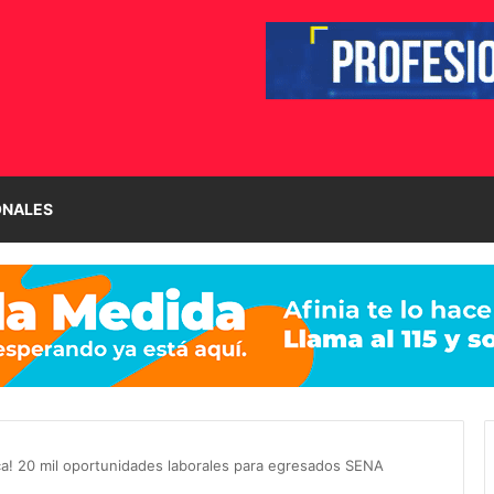
ONALES
ca! 20 mil oportunidades laborales para egresados SENA