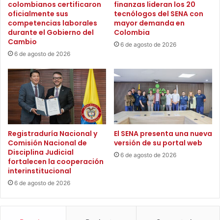
colombianos certificaron
finanzas lideran los 20
Víctimas reiteró su compromiso con la asistencia, atención
e
d
oficialmente sus
tecnólogos del SENA con
l
y reparación de la población víctima del departamento de
i
competencias laborales
mayor demanda en
a
ó
durante el Gobierno del
Colombia
Antioquia.
C
a
Cambio
6 de agosto de 2026
o
2
6 de agosto de 2026
m
1
i
6
s
v
i
í
ó
c
n
t
d
i
e
Registraduría Nacional y
El SENA presenta una nueva
m
D
Comisión Nacional de
versión de su portal web
a
Disciplina Judicial
e
s
6 de agosto de 2026
fortalecen la cooperación
r
d
interinstitucional
e
e
c
6 de agosto de 2026
l
h
c
o
o
s
n