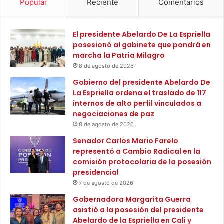
Popular
Reciente
Comentarios
H
f
u
l
m
i
El presidente Abelardo De La Espriella
a
c
posesionó al gabinete que pondrá en
n
t
marcha la Patria Milagro
o
o
8 de agosto de 2026
s
a
d
r
Gobierno del presidente Abelardo De
e
m
La Espriella ordena el traslado de 117
l
a
internos de alto perfil vinculados a
S
d
negociaciones de paz
e
o
8 de agosto de 2026
n
c
Senador Carlos Mario Farelo
a
o
representó a Cambio Radical en la
d
l
comisión protocolaria de la posesión
o
o
presidencial
:
m
u
7 de agosto de 2026
b
n
i
Gobernadora Margarita Guerra
a
a
asistió a la posesión del presidente
e
n
Abelardo de la Espriella en Cali y