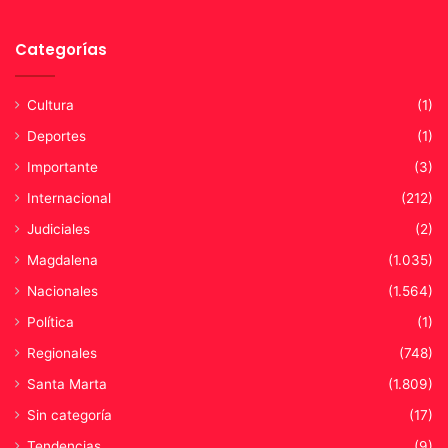
a
d
Categorías
e
s
i
Cultura
(1)
m
Deportes
(1)
b
o
Importante
(3)
l
Internacional
(212)
i
s
Judiciales
(2)
m
Magdalena
(1.035)
o
Nacionales
(1.564)
Política
(1)
Regionales
(748)
Santa Marta
(1.809)
Sin categoría
(17)
Tendencias
(9)