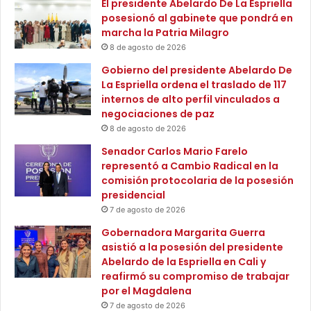
El presidente Abelardo De La Espriella
e
y
Marta y la Serranía de Perijá. Esta experiencia ofrece un
posesionó al gabinete que pondrá en
E
s
marcha la Patria Milagro
l
enfoque único que conecta la biodiversidad colombiana
u
B
8 de agosto de 2026
s
con el legado literario del Nobel.
a
o
Gobierno del presidente Abelardo De
(www.truman.com.co/en/inicio)
n
r
La Espriella ordena el traslado de 117
c
g
internos de alto perfil vinculados a
Recorridos literarios, culturales y musicales
o
a
negociaciones de paz
n
8 de agosto de 2026
i
History Travelers: su experiencia “Macondo Natural”
Senador Carlos Mario Farelo
z
incluye visitas a la estación del ferrocarril de Aracataca, la
representó a Cambio Radical en la
a
Casa Museo, y otros lugares históricos como el Puente de
comisión protocolaria de la posesión
c
presidencial
los Varaos y la Casa del Telegrafista. (www.
i
o
7 de agosto de 2026
historytravelers.com)
n
Gobernadora Margarita Guerra
e
asistió a la posesión del presidente
Go Colombia DMC: ofrece un tour por Aracataca y
s
Abelardo de la Espriella en Cali y
Barranquilla que incluye los lugares que inspiraron al
reafirmó su compromiso de trabajar
autor, como su casa natal y sitios icónicos inmortalizados
por el Magdalena
en sus obras. (www.gocolombiadmc.com)
7 de agosto de 2026