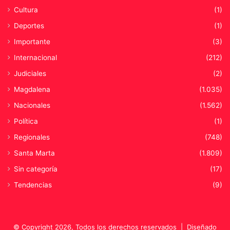
l
Cultura
(1)
i
Deportes
(1)
n
o
Importante
(3)
d
Internacional
(212)
e
s
Judiciales
(2)
d
Magdalena
(1.035)
e
R
Nacionales
(1.562)
o
Política
(1)
m
a
Regionales
(748)
Santa Marta
(1.809)
Sin categoría
(17)
Tendencias
(9)
© Copyright 2026, Todos los derechos reservados |
Diseñado