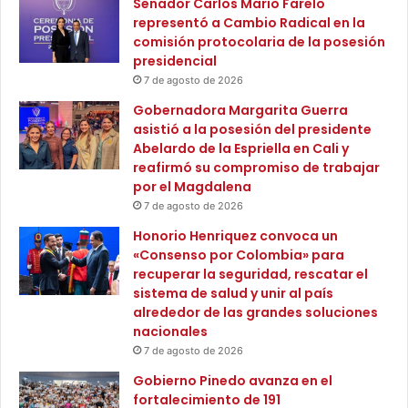
Senador Carlos Mario Farelo
s
representó a Cambio Radical en la
i
comisión protocolaria de la posesión
t
presidencial
a
d
7 de agosto de 2026
o
Gobernadora Margarita Guerra
a
asistió a la posesión del presidente
l
Abelardo de la Espriella en Cali y
a
reafirmó su compromiso de trabajar
a
por el Magdalena
g
7 de agosto de 2026
r
i
Honorio Henriquez convoca un
c
«Consenso por Colombia» para
u
recuperar la seguridad, rescatar el
l
sistema de salud y unir al país
t
alrededor de las grandes soluciones
u
nacionales
r
7 de agosto de 2026
a
Gobierno Pinedo avanza en el
”
fortalecimiento de 191
: