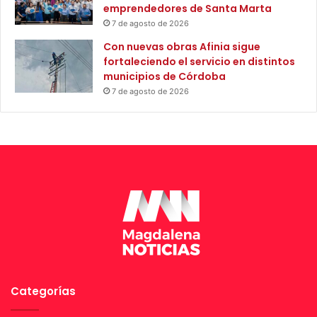
emprendedores de Santa Marta
m
7 de agosto de 2026
i
n
Con nuevas obras Afinia sigue
i
fortaleciendo el servicio en distintos
s
municipios de Córdoba
t
7 de agosto de 2026
r
a
M
a
r
t
h
a
C
a
r
v
a
Categorías
j
a