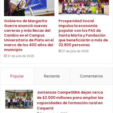
o
a
b
l
a
g
l
e
Gobierno de Margarita
Prosperidad Social
Guerra anunció nuevas
impulsa la economía
s
carreras y más Becas del
popular con los PAS de
t
Cambio en el Campus
Santa Marta y Fundación
i
Universitario de Plato en el
que beneficiarán a más de
ó
marco de los 400 años del
32.800 personas
n
municipio
31 de julio de 2026
d
31 de julio de 2026
e
l
B
a
Popular
Reciente
Comentarios
n
c
o
Juntanzas CampeSENA dejan cerca
A
de $2.000 millones para ampliar las
g
capacidades de formación rural en
r
Caquetá
a