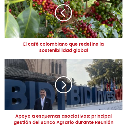
c
Magdalena.
a
f
é
c
o
l
El café colombiano que redefine la
o
sostenibilidad global
m
b
i
A
a
p
n
o
o
y
q
o
u
a
e
e
r
s
e
q
d
Apoyo a esquemas asociativos: principal
u
e
gestión del Banco Agrario durante Reunión
e
f