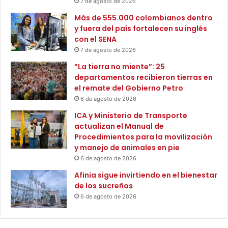
7 de agosto de 2026
r
i
Más de 555.000 colombianos dentro
o
y fuera del país fortalecen su inglés
d
con el SENA
u
7 de agosto de 2026
r
”La tierra no miente”: 25
a
departamentos recibieron tierras en
n
el remate del Gobierno Petro
t
6 de agosto de 2026
e
R
ICA y Ministerio de Transporte
e
actualizan el Manual de
u
Procedimientos para la movilización
n
y manejo de animales en pie
i
6 de agosto de 2026
ó
Afinia sigue invirtiendo en el bienestar
n
de los sucreños
A
6 de agosto de 2026
n
u
a