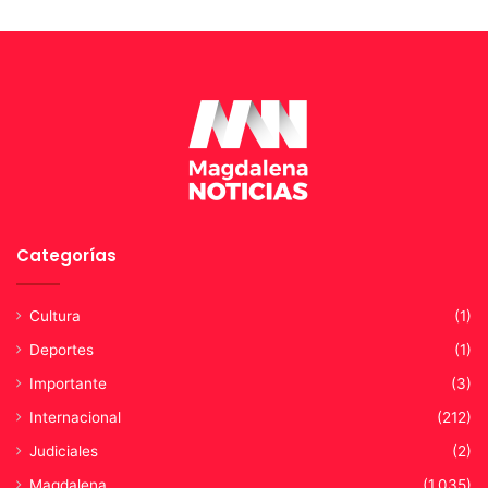
l
d
e
l
B
I
D
Categorías
Cultura
(1)
Deportes
(1)
Importante
(3)
Internacional
(212)
Judiciales
(2)
Magdalena
(1.035)