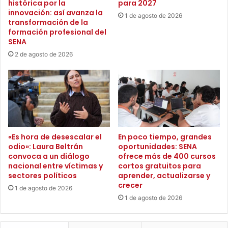
o
histórica por la
para 2027
n
s
innovación: así avanza la
1 de agosto de 2026
l
transformación de la
d
formación profesional del
a
e
SENA
c
l
o
S
2 de agosto de 2026
m
E
u
N
n
A
i
s
d
o
a
n
d
p
«Es hora de desescalar el
En poco tiempo, grandes
d
ú
odio»: Laura Beltrán
oportunidades: SENA
e
b
convoca a un diálogo
ofrece más de 400 cursos
L
l
nacional entre víctimas y
cortos gratuitos para
a
i
sectores políticos
aprender, actualizarse y
C
c
crecer
1 de agosto de 2026
u
o
1 de agosto de 2026
r
s
v
,
a
g