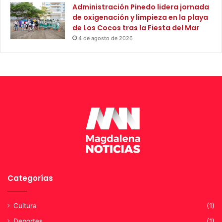
a
Administración Pinedo lidera jornada
r
de oxigenación y limpieza en la playa
i
de Los Cocos tras la Fiesta del Mar
o
4 de agosto de 2026
s
Categorías
Cultura
(1)
Deportes
(1)