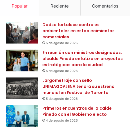
r
Popular
Reciente
Comentarios
a
t
u
Dadsa fortalece controles
i
ambientales en establecimientos
t
comerciales
o
5 de agosto de 2026
s
En reunión con ministros designados,
y
alcalde Pinedo enfatiza en proyectos
s
estratégicos para la ciudad
i
5 de agosto de 2026
n
i
Largometraje con sello
n
UNIMAGDALENA tendrá su estreno
t
mundial en Festival de Toronto
e
5 de agosto de 2026
r
Primeros encuentros del alcalde
m
Pinedo con el Gobierno electo
e
d
4 de agosto de 2026
i