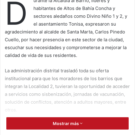
D
urante la Alcaldía al Barrio, líderes y
habitantes de Altos de Bahía Concha y
sectores aledaños como Divino Niño 1 y 2, y
el asentamiento Tonisa, expresaron su
agradecimiento al alcalde de Santa Marta, Carlos Pinedo
Cuello, por hacer presencia en este sector de la ciudad,
escuchar sus necesidades y comprometerse a mejorar la
calidad de vida de sus residentes.
La administración distrital trasladó toda su oferta
institucional para que los moradores de los barrios que
integran la Localidad 2, tuvieran la oportunidad de acceder
a servicios como sisbenización, jornadas de vacunación,
solución de conflictos, atención a adultos mayores, entre
otros.
Mostrar más
A su llegada, el mandatario de los samarios afirmó: “a mí
me llena de orgullo volver a Altos de Bahía Concha y todos