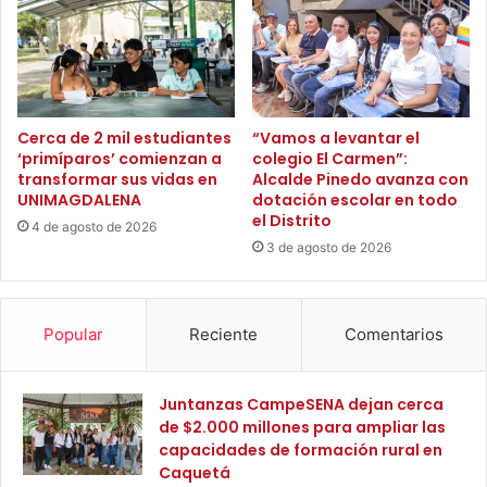
o
y
s
a
d
l
e
c
B
a
a
n
Cerca de 2 mil estudiantes
“Vamos a levantar el
h
t
‘primíparos’ comienzan a
colegio El Carmen”:
í
transformar sus vidas en
Alcalde Pinedo avanza con
a
UNIMAGDALENA
dotación escolar en todo
a
r
el Distrito
C
i
4 de agosto de 2026
o
l
3 de agosto de 2026
n
l
c
a
h
d
Popular
Reciente
Comentarios
a
o
:
e
i
n
Juntanzas CampeSENA dejan cerca
n
S
de $2.000 millones para ampliar las
v
a
capacidades de formación rural en
e
n
Caquetá
r
t