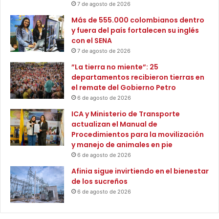
s
7 de agosto de 2026
a
i
M
Más de 555.000 colombianos dentro
ó
a
y fuera del país fortalecen su inglés
n
r
con el SENA
,
t
7 de agosto de 2026
o
a
b
”La tierra no miente”: 25
n
r
departamentos recibieron tierras en
o
a
el remate del Gobierno Petro
e
s
s
6 de agosto de 2026
y
u
ICA y Ministerio de Transporte
p
n
actualizan el Manual de
r
a
Procedimientos para la movilización
e
n
y manejo de animales en pie
s
u
6 de agosto de 2026
e
n
n
c
Afinia sigue invirtiendo en el bienestar
c
i
de los sucreños
i
o
6 de agosto de 2026
a
,
c
e
o