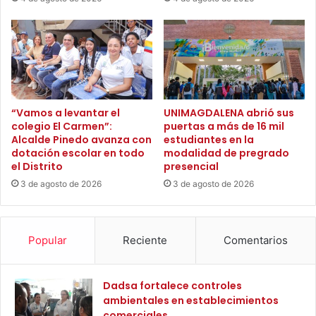
o
l
d
o
e
n
l
e
s
s
e
,
r
M
v
o
“Vamos a levantar el
UNIMAGDALENA abrió sus
i
c
colegio El Carmen”:
puertas a más de 16 mil
c
Alcalde Pinedo avanza con
estudiantes en la
o
dotación escolar en todo
modalidad de pregrado
i
a
el Distrito
presencial
o
e
e
s
3 de agosto de 2026
3 de agosto de 2026
n
t
C
r
ó
e
Popular
Reciente
Comentarios
r
n
d
a
o
n
Dadsa fortalece controles
b
u
ambientales en establecimientos
a
e
comerciales