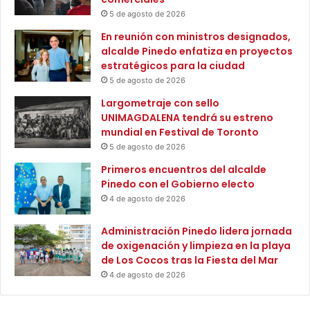
v
5 de agosto de 2026
o
s
En reunión con ministros designados,
a
alcalde Pinedo enfatiza en proyectos
m
estratégicos para la ciudad
b
5 de agosto de 2026
i
Largometraje con sello
e
UNIMAGDALENA tendrá su estreno
n
mundial en Festival de Toronto
t
e
5 de agosto de 2026
s
Primeros encuentros del alcalde
d
Pinedo con el Gobierno electo
e
4 de agosto de 2026
l
S
Administración Pinedo lidera jornada
E
de oxigenación y limpieza en la playa
N
de Los Cocos tras la Fiesta del Mar
A
4 de agosto de 2026